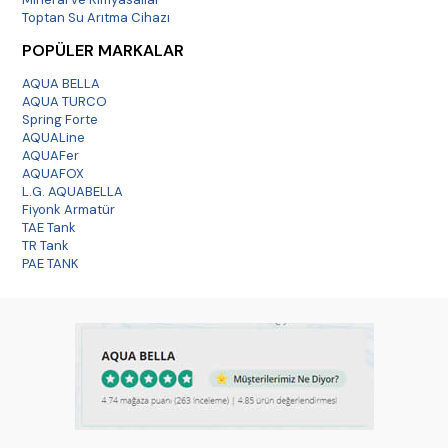
Toptan Su Arıtma Cihazı
POPÜLER MARKALAR
AQUA BELLA
AQUA TURCO
Spring Forte
AQUALine
AQUAFer
AQUAFOX
L.G. AQUABELLA
Fiyonk Armatür
TAE Tank
TR Tank
PAE TANK