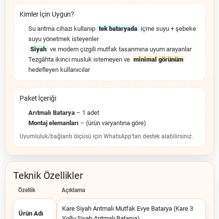
Kimler İçin Uygun?
Su arıtma cihazı kullanıp
tek bataryada
içme suyu + şebeke
suyu yönetmek isteyenler
Siyah
ve modern çizgili mutfak tasarımına uyum arayanlar
Tezgâhta ikinci musluk istemeyen ve
minimal görünüm
hedefleyen kullanıcılar
Paket İçeriği
Arıtmalı Batarya
– 1 adet
Montaj elemanları
– (ürün varyantına göre)
Uyumluluk/bağlantı ölçüsü için WhatsApp’tan destek alabilirsiniz.
Teknik Özellikler
Özellik
Açıklama
Kare Siyah Arıtmalı Mutfak Evye Batarya (Kare 3
Ürün Adı
Yollu Siyah Arıtmalı Batarya)