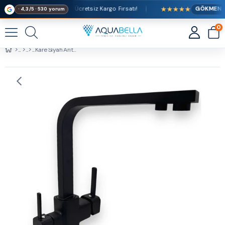
★★★★★
ve Üzeri Alışverişlerde Ücretsiz Kargo Fırsatı!
GÖKMEN ile
· 4,3/5 · 530 yorum
0
Kare Siyah Arıtmalı Mutfak Evye Batarya