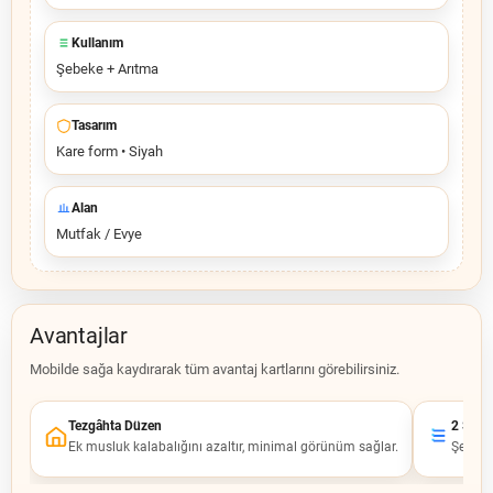
Kullanım
Şebeke + Arıtma
Tasarım
Kare form • Siyah
Alan
Mutfak / Evye
Avantajlar
Mobilde sağa kaydırarak tüm avantaj kartlarını görebilirsiniz.
Tezgâhta Düzen
2 Su Ha
Ek musluk kalabalığını azaltır, minimal görünüm sağlar.
Şebeke 