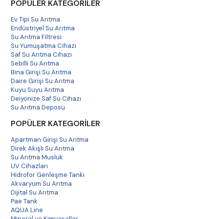
POPÜLER KATEGORİLER
Ev Tipi Su Arıtma
Endüstriyel Su Arıtma
Su Arıtma Filtresi
Su Yumuşatma Cihazı
Saf Su Arıtma Cihazı
Sebilli Su Arıtma
Bina Girişi Su Arıtma
Daire Girişi Su Arıtma
Kuyu Suyu Arıtma
Deiyonize Saf Su Cihazı
Su Arıtma Deposu
POPÜLER KATEGORİLER
Apartman Girişi Su Arıtma
Direk Akışlı Su Arıtma
Su Arıtma Musluk
UV Cihazları
Hidrofor Genleşme Tankı
Akvaryum Su Arıtma
Dijital Su Arıtma
Pae Tank
AQUA Line
Mineral ve Kimyasallar