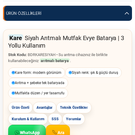
ÜRÜN ÖZELLIKLERI
Kare
Siyah Arıtmalı Mutfak Evye Batarya | 3
Yollu Kullanım
Stok Kodu:
BDRKARESIYAH • Su arıtma cihazınız ile birlikte
kullanabileceğiniz
arıtmalı batarya
.
Kare form: modern görünüm
Siyah renk: şık & güçlü duruş
Arıtma + şebeke tek bataryada
Mutfakta düzen / yer tasarrufu
Ürün Özeti
Avantajlar
Teknik Özellikler
Kurulum & Kullanım
SSS
Yorumlar
WhatsApp
Ara