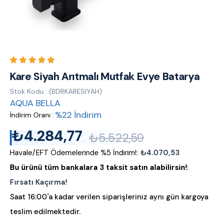
Kare Siyah Arıtmalı Mutfak Evye Batarya
Stok Kodu
(BDRKARESIYAH)
AQUA BELLA
%
22
İndirim
İndirim Oranı
:
₺4.284,77
₺5.522,59
Havale/EFT Ödemelerinde %5 İndirim!
:
₺4.070,53
Bu ürünü tüm bankalara 3 taksit satın alabilirsin!
:
Fırsatı Kaçırma!
Saat 16:00'a kadar verilen siparişleriniz aynı gün kargoya
teslim edilmektedir.