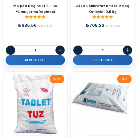
Mixped Reçine 1 LT - Su
ATLAS Mikrofoz Kristal Kireç
Yumuşatma Reçinesi
Önleyici 0,5 kg
₺685,56
₺768,23
₺1.085,47
₺1.591,34
SEPETE EKLE
SEPETE EKLE
%20
%7
İndirim
İndirim
%20İndirim
%7İndirim