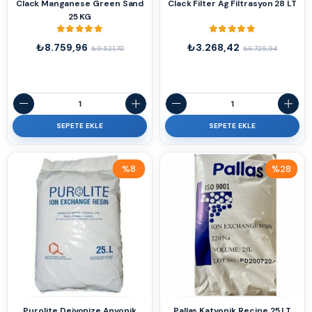
Clack Manganese Green Sand
Clack Filter Ag Filtrasyon 28 LT
25 KG
₺8.759,96
₺3.268,42
₺9.521,70
₺6.729,94
SEPETE EKLE
SEPETE EKLE
%8
%28
İndirim
İndirim
%8İndirim
%28İndirim
Purolite Deiyonize Anyonik
Pallas Katyonik Reçine 25 LT