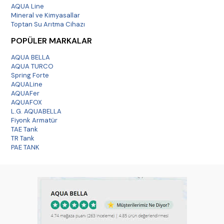
AQUA Line
Mineral ve Kimyasallar
Toptan Su Arıtma Cihazı
POPÜLER MARKALAR
AQUA BELLA
AQUA TURCO
Spring Forte
AQUALine
AQUAFer
AQUAFOX
L.G. AQUABELLA
Fiyonk Armatür
TAE Tank
TR Tank
PAE TANK