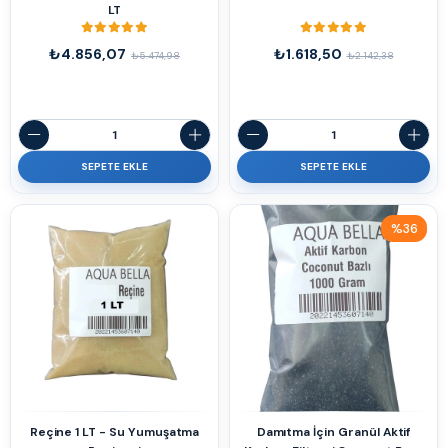
LT
₺4.856,07
₺1.618,50
₺5.474,98
₺2.142,38
SEPETE EKLE
SEPETE EKLE
%36
İndirim
%36İndirim
Reçine 1 LT - Su Yumuşatma
Damıtma İçin Granül Aktif