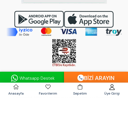
BIZI ARAYIN
Whatsapp Destek
© 2024
AQUABELLA.com.tr
- AQUA TURCO Su Arıtma Cihazları
Sanayi Ticaret Limited Şirketi'n'in ticari tescilli markasıdır.
©
Anasayfa
Favorilerim
Sepetim
Üye Girişi
Copyright 2015
- Tüm hakları saklıdır,izinsiz Kullanılamaz.
Fatih Mahallesi İmamı Azam Caddesi Numara: 33/A Pendik /
İSTANBUL
09:00 - 20:00 Saatlerinde Mağazamız Açıktır.
0216 606 44 72
-
0216 392 81 24
-
0532 542 81 24
-
0850 302 27