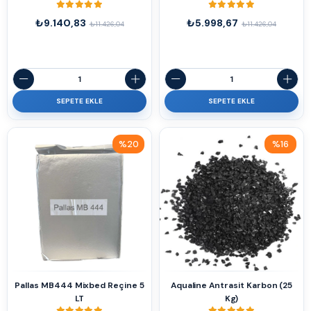
₺9.140,83
₺5.998,67
₺11.426,04
₺11.426,04
SEPETE EKLE
SEPETE EKLE
%20
%16
İndirim
İndirim
%20İndirim
%16İndirim
Pallas MB444 Mixbed Reçine 5
Aqualine Antrasit Karbon (25
LT
Kg)