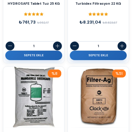
HYDROSAFE Tablet Tuz 25 KG
Turbidex Filtrasyon 22 KG
₺761,73
₺8.231,04
₺952,17
₺8.823,67
SEPETE EKLE
SEPETE EKLE
%8
%51
İndirim
İndirim
%8İndirim
%51İndirim