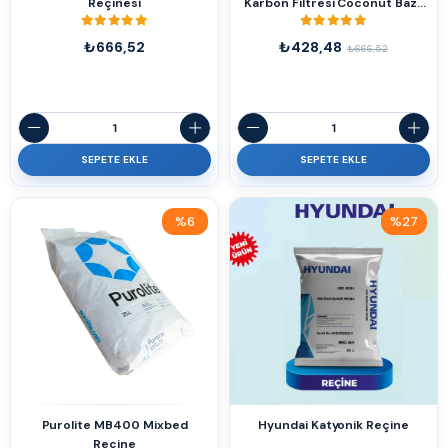
Reçinesi
Karbon Filtresi Coconut Bazlı
1000 Gram
₺666,52
₺428,48
₺666,52
SEPETE EKLE
SEPETE EKLE
%6
%27
İndirim
İndirim
%6İndirim
%27İndirim
Purolite MB400 Mixbed
Hyundai Katyonik Reçine
Reçine