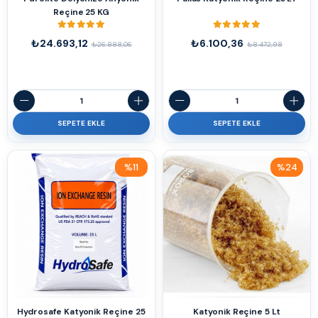
Reçine 25 KG
₺24.693,12
₺6.100,36
₺26.888,06
₺8.472,98
SEPETE EKLE
SEPETE EKLE
%11
%24
İndirim
İndirim
%11İndirim
%24İndirim
Hydrosafe Katyonik Reçine 25
Katyonik Reçine 5 Lt