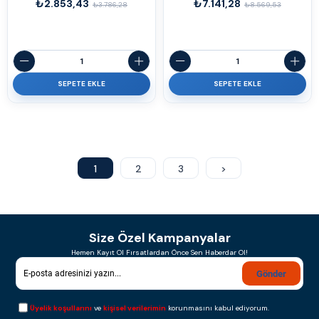
₺2.853,43
₺7.141,28
₺3.786,28
₺8.569,53
SEPETE EKLE
SEPETE EKLE
1
2
3
>
Size Özel Kampanyalar
Hemen Kayıt Ol Fırsatlardan Önce Sen Haberdar Ol!
Gönder
Üyelik koşullarını
ve
kişisel verilerimin
korunmasını kabul ediyorum.