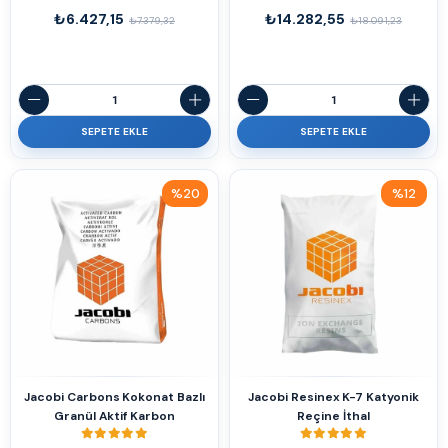
₺6.427,15
₺14.282,55
₺7.379,32
₺18.091,23
SEPETE EKLE
SEPETE EKLE
%20
%12
İndirim
İndirim
%20İndirim
%12İndirim
Jacobi Carbons Kokonat Bazlı
Jacobi Resinex K-7 Katyonik
Granül Aktif Karbon
Reçine İthal