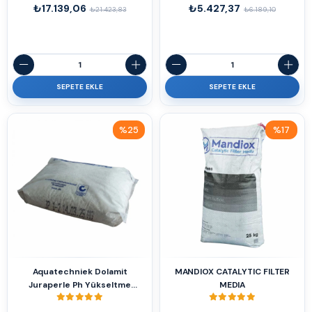
₺17.139,06
₺5.427,37
₺21.423,83
₺6.189,10
SEPETE EKLE
SEPETE EKLE
%25
%17
İndirim
İndirim
%25İndirim
%17İndirim
Aquatechniek Dolamit
MANDIOX CATALYTIC FILTER
Juraperle Ph Yükseltme
MEDIA
Minerali