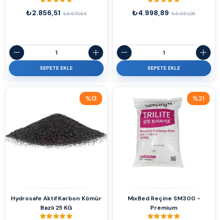
₺2.856,51
₺4.998,89
₺3.570,64
₺5.951,06
SEPETE EKLE
SEPETE EKLE
%13
%21
İndirim
İndirim
%13İndirim
%21İndirim
Hydrosafe Aktif Karbon Kömür
MixBed Reçine SM300 -
Bazlı 25 KG
Premium