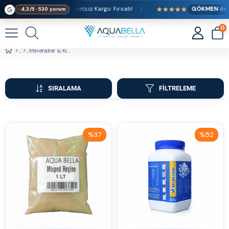
★★★★★
eri Alışverişlerde Ücretsiz Kargo Fırsatı!
GÖKMEN ile
· 4,3/5 · 530 yorum
0
Mineraller & Kimyasallar
SIRALAMA
FILTRELEME
%37
%52
İndirim
İndirim
%37İndirim
%52İndirim