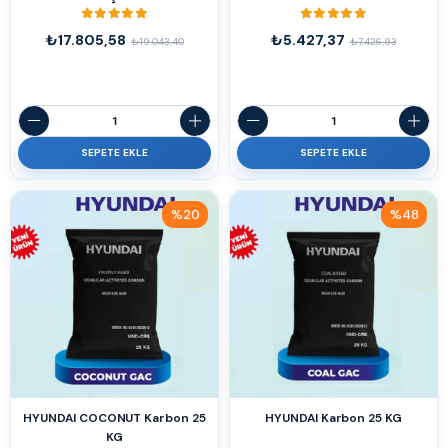
₺17.805,58
₺5.427,37
₺19.043,40
₺7.426,93
SEPETE EKLE
SEPETE EKLE
%20
%48
İndirim
İndirim
%20İndirim
%48İndirim
HYUNDAI COCONUT Karbon 25
HYUNDAI Karbon 25 KG
KG