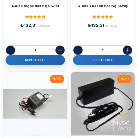
Quick Alçak Basınç Siwici
Quick Yüksek Basınç Siwiçi
₺132,31
₺132,31
₺190,36
₺190,36
SEPETE EKLE
SEPETE EKLE
%32
%39
İndirim
İndirim
%32İndirim
%39İndirim