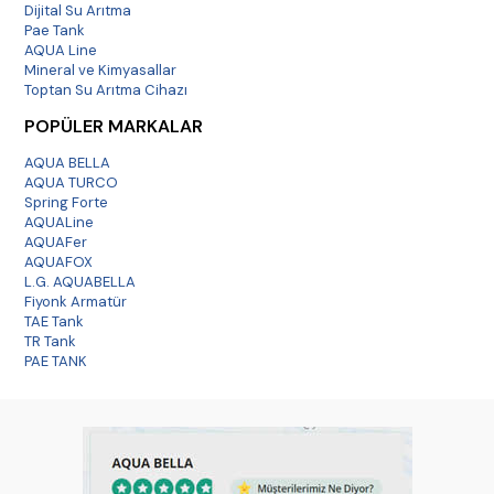
Dijital Su Arıtma
Pae Tank
AQUA Line
Pompasız Cihazı Güçlendirebilir
Mineral ve Kimyasallar
Pompa kitleri, pompasız çalışan bazı cihazları daha verimli
Toptan Su Arıtma Cihazı
hale getirmek için dönüşüm amacıyla kullanılabilir.
POPÜLER MARKALAR
AQUA BELLA
AQUA TURCO
⚡
Spring Forte
AQUALine
AQUAFer
AQUAFOX
Direkt Akış Sistemlerini Besler
L.G. AQUABELLA
300 GPD ve 500 GPD gibi direkt akışlı cihazlarda uygun
Fiyonk Armatür
adaptör seçimi sistem kararlılığı açısından önemlidir.
TAE Tank
TR Tank
PAE TANK
🧠
Basınç Kontrolü Sağlar