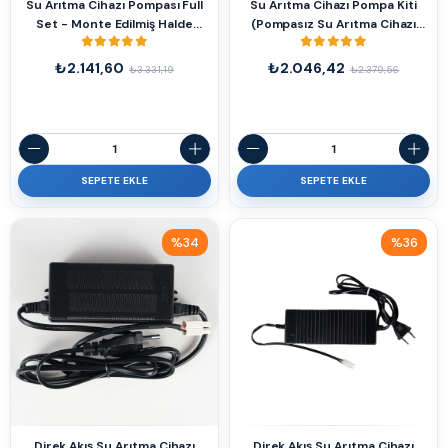
Su Arıtma Cihazı Pompası Full
Su Arıtma Cihazı Pompa Kiti
Set - Monte Edilmiş Halde
(Pompasız Su Arıtma Cihazı
Orjinal
Kolay Pompalı Yapma Kiti)
₺2.141,60
₺2.046,42
₺3.331,19
₺2.379,56
SEPETE EKLE
SEPETE EKLE
%34
%36
İndirim
İndirim
%34İndirim
%36İndirim
Direk Akış Su Arıtma Cihazı
Direk Akış Su Arıtma Cihazı