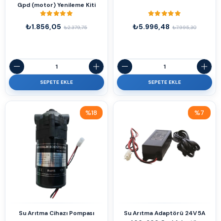
Gpd (motor) Yenileme Kiti
₺1.856,05
₺5.996,48
₺2.379,75
₺7.995,30
SEPETE EKLE
SEPETE EKLE
%18
%7
İndirim
İndirim
%18İndirim
%7İndirim
Su Arıtma Cihazı Pompası
Su Arıtma Adaptörü 24V 5A