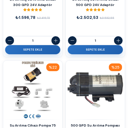
300 GPD 24V Adaptör
500 GPD 24V Adaptör
₺1.596,78
₺2.502,53
₺2.419,72
₺3.932,55
SEPETE EKLE
SEPETE EKLE
%22
%25
İndirim
İndirim
%22İndirim
%25İndirim
Su Arıtma Cihazı Pompa 75
500 GPD Su Arıtma Pompası