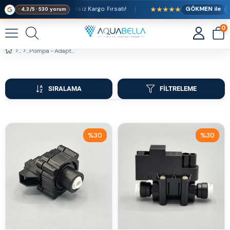
★★★★★
eri Alışverişlerde Ücretsiz Kargo Fırsatı!
GÖKMEN ile
· 4,3/5 · 530 yorum
0
Pompa - Adaptör
SIRALAMA
FILTRELEME
%30
%30
İndirim
İndirim
%30İndirim
%30İndirim