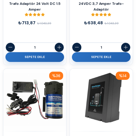
Trafo Adaptör 24 Volt DC 1.5
24VDC 3,7 Amper Trafo-
Amper
Adaptör
₺713,87
₺638,48
₺1.043,39
₺1.043,39
SEPETE EKLE
SEPETE EKLE
%36
%14
İndirim
İndirim
%36İndirim
%14İndirim