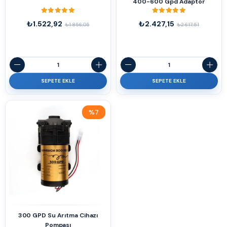
400-600 Gpd Adaptör
₺1.522,92
₺2.427,15
₺1.856,05
₺2.617,51
SEPETE EKLE
SEPETE EKLE
%7
İndirim
%7İndirim
300 GPD Su Arıtma Cihazı
Pompası