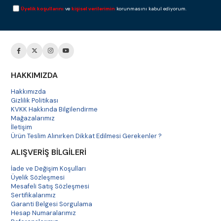
Üyelik koşullarını
ve
kişisel verilerimin
korunmasını kabul ediyorum.
📑 Kategori Özeti
🧩 Ne İşe Yarar?
⚙️ Ürün Grupları
📍 Nerede Kullanılır?
🛡️ Avantajlar
❓ SSS
HAKKIMIZDA
Hakkımızda
Gizlilik Politikası
Pompa ve adaptör ürünleri ne işe yarar?
KVKK Hakkında Bilgilendirme
Mağazalarımız
İletişim
Ürün Teslim Alınırken Dikkat Edilmesi Gerekenler ?
ALIŞVERİŞ BİLGİLERİ
💧
İade ve Değişim Koşulları
Üyelik Sözleşmesi
Düşük Basıncı Destekler
Mesafeli Satış Sözleşmesi
Sertifikalarımız
Pompa ürünleri, düşük şebeke basıncı olan hatlarda
Garanti Belgesi Sorgulama
membrana daha uygun çalışma basıncı sağlamaya yardımcı
Hesap Numaralarımız
olur.