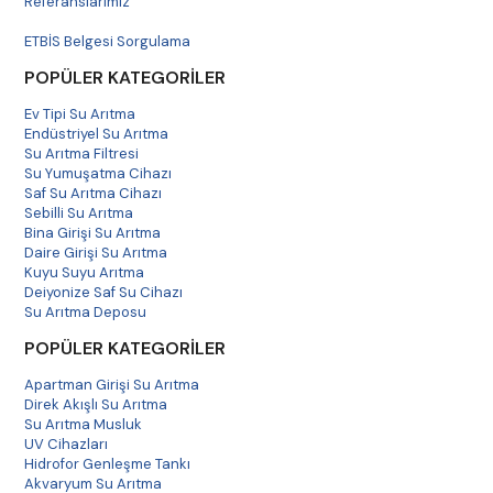
Referanslarımız
Havale Bildirim
ETBİS Belgesi Sorgulama
POPÜLER KATEGORİLER
🔌
Ev Tipi Su Arıtma
Endüstriyel Su Arıtma
Cihaza Doğru Enerji Beslemesi Sağlar
Su Arıtma Filtresi
24V DC adaptörler ve uyumlu trafo çözümleri, pompa ve
Su Yumuşatma Cihazı
sistem bileşenlerinin güvenli çalışmasına destek verir.
Saf Su Arıtma Cihazı
Sebilli Su Arıtma
Bina Girişi Su Arıtma
Daire Girişi Su Arıtma
Kuyu Suyu Arıtma
🔁
Deiyonize Saf Su Cihazı
Su Arıtma Deposu
Arızalı Parçaların Yerine Kullanılır
POPÜLER KATEGORİLER
Bozulan pompa, adaptör veya switch parçalarının
Apartman Girişi Su Arıtma
yenilenmesi için yedek parça çözümü sunar.
Direk Akışlı Su Arıtma
Su Arıtma Musluk
UV Cihazları
Hidrofor Genleşme Tankı
Akvaryum Su Arıtma
🛠️