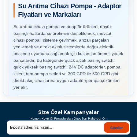
Su Arıtma Cihazı Pompa - Adaptör
Fiyatları ve Markaları
Su arıtma cihazı pompa ve adaptör ürünleri; düşük
basınçlı hatlarda su üretimini desteklemek, mevcut
cihazı pompalı sisteme çevirmek, arızalı parçaları
yenilemek ve direkt akışlı sistemlerde doğru elektrik-
besleme uyumunu sağlamak için kullanılan önemli yedek
parçalardır. Bu kategoride quick alçak basınç switchi,
quick yüksek basınç switchi, 24V DC adaptörler, pompa
kitleri, tam pompa setleri ve 300 GPD ile 500 GPD gibi
direkt akış cihazlarına uygun adaptör/pompa çözümleri
yer alır.
⚙️ Pompa Çözümleri
🔌 24V Adaptörler
Size Özel Kampanyalar
🧰 Switch & Kit Ürünleri
🚰 Direkt Akış Uyumlu
Hemen Kayıt Ol Fırsatlardan Önce Sen Haberdar Ol!
🏠 Evsel + Teknik Kullanım
Gönder