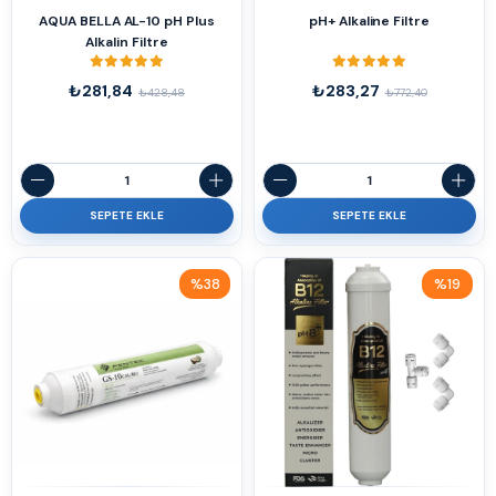
AQUA BELLA AL-10 pH Plus
pH+ Alkaline Filtre
Alkalin Filtre
₺281,84
₺283,27
₺428,48
₺772,40
SEPETE EKLE
SEPETE EKLE
%38
%19
İndirim
İndirim
%38İndirim
%19İndirim