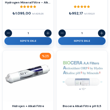
Hydrogen Mineral Filtre – Alkali
ve Hidrojen Destekli Su Arıtımı
₺1.095,00
₺952,17
₺1.428,26
₺1.190,21
SEPETE EKLE
SEPETE EKLE
%25
İndirim
%25İndirim
Hidrojen + Alkali Filtre
Biocera Alkali Filtre pH 9,5