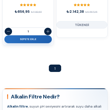
₺856,95
₺2.142,38
₺1.142,60
₺5.967,25
TÜKENDI
SEPETE EKLE
1
Alkalin Filtre Nedir?
Alkalin filtre
, suyun pH seviyesini artırarak suyu daha alkali