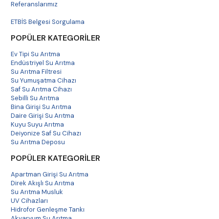
Referanslarımız
Alkalin filtreler, genellikle
evsel su arıtma
Havale Bildirim
cihazlarında
ve
ofis su arıtma sistemlerinde
kullanılır.
ETBİS Belgesi Sorgulama
Ayrıca,
sağlıklı yaşam merkezleri
,
spor
POPÜLER KATEGORİLER
salonları
ve
restoranlar
gibi alkali suya önem veren
yerlerde de tercih edilmektedir. Bu filtreler, özellikle sağlıklı
Ev Tipi Su Arıtma
içme suyu elde etmek isteyen bireyler ve işletmeler
Endüstriyel Su Arıtma
Su Arıtma Filtresi
tarafından yaygın olarak kullanılır.
Su Yumuşatma Cihazı
Saf Su Arıtma Cihazı
Alkalin Filtrelerin Kullanım Alanları:
Sebilli Su Arıtma
Bina Girişi Su Arıtma
Ev Tipi Su Arıtma Cihazları
: Alkali suyun faydalarından
Daire Girişi Su Arıtma
yararlanmak isteyen ev kullanıcıları için ideal bir
Kuyu Suyu Arıtma
çözümdür. Evlerde mutfak tezgahı altına veya tezgah
Deiyonize Saf Su Cihazı
Su Arıtma Deposu
üstüne monte edilebilen su arıtma cihazlarına eklenir.
Ofisler
: Çalışanlara sağlıklı ve alkali su sağlamak isteyen
POPÜLER KATEGORİLER
ofislerde tercih edilir.
Apartman Girişi Su Arıtma
Restoranlar ve Kafeler
: Müşterilere sağlıklı su sunmak
Direk Akışlı Su Arıtma
için su arıtma cihazlarında alkalin filtreler kullanılır.
Su Arıtma Musluk
UV Cihazları
Sağlıklı Yaşam Merkezleri ve Spor Salonları
: Alkalin
Hidrofor Genleşme Tankı
suyun sağlığa faydaları nedeniyle bu merkezlerde de
Akvaryum Su Arıtma