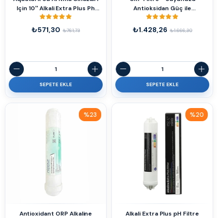
Için 10'' Alkali Extra Plus Ph
Antioksidan Güç ile
Filtresi
Zenginleştirin
₺571,30
₺1.428,26
₺761,73
₺1.666,30
SEPETE EKLE
SEPETE EKLE
%23
%20
İndirim
İndirim
%23İndirim
%20İndirim
Antioxidant ORP Alkaline
Alkali Extra Plus pH Filtre