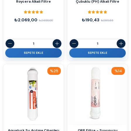
Roycera Alkali Filtre
Çubuklu (PH) Alkali Filtre
₺2.069,00
₺190,43
₺2.600,00
₺285,65
SEPETE EKLE
SEPETE EKLE
%25
%14
İndirim
İndirim
%25İndirim
%14İndirim
Aquaturk Su Arıtma Cihazları
ORP Filtre - Suyunuzu