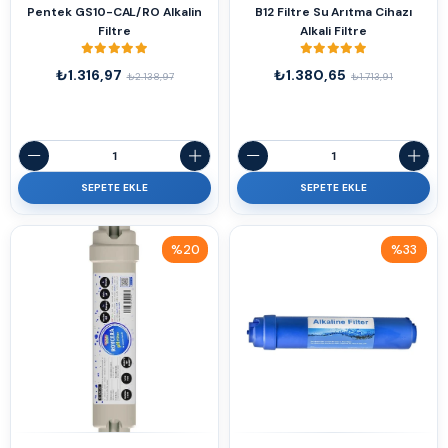
Pentek GS10-CAL/RO Alkalin
B12 Filtre Su Arıtma Cihazı
Filtre
Alkali Filtre
₺1.316,97
₺1.380,65
₺2.138,97
₺1.713,91
SEPETE EKLE
SEPETE EKLE
%20
%33
İndirim
İndirim
%20İndirim
%33İndirim