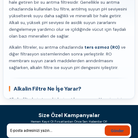
hale getiren bir su arıtma filtresidir. Genellikle su arıtma
cihazlarında kullanılan bu filtre, arıtılmış suyun pH seviyesini
yükselterek suyu daha sağlıklı ve mineralli bir hale getirir.
Alkali su, yüksek pH seviyesi ile asidik suyun zararlarını
dengelemeye yardımcı olur ve içildiğinde vücut için faydalı
olan bazı mineralleri de sağlar.
Alkalin filtreler, su arıtma cihazlarında
ters ozmoz (RO)
ve
diğer filtrasyon sistemlerinden sonra yerleştirilir. RO
membranı suyun zararlı maddelerden arındırılmasını
sağlarken, alkalin filtre ise suyun pH dengesini iyileştirir.
Alkalin Filtre Ne İşe Yarar?
Alkalin filtrelerin temel işlevi, arıtılmış suyun pH seviyesini
artırarak onu
alkali su
haline getirmektir. Bu filtreler, suya
kalsiyum, magnezyum, potasyum ve sodyum gibi
Size Özel Kampanyalar
mineralleri geri kazandırarak suyu zenginleştirir. Alkalin su,
Hemen Kayıt Ol Fırsatlardan Önce Sen Haberdar Ol!
vücudun pH dengesini sağlamaya yardımcı olur, bu da
Gönder
özellikle asidik gıdalar tüketen bireyler için faydalıdır.