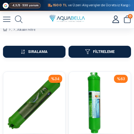
1500 TL
ve Üzeri Alışverişlerde Ücretsiz Kargo Fı
· 4,3/5 · 530 yorum
0
Alkalin Filtre
SIRALAMA
FILTRELEME
%34
%63
İndirim
İndirim
%34İndirim
%63İndirim