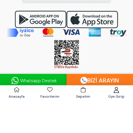
BIZI ARAYIN
Whatsapp Destek
© 2024
AQUABELLA.com.tr
- AQUA TURCO Su Arıtma Cihazları
Sanayi Ticaret Limited Şirketi'n'in ticari tescilli markasıdır.
©
Anasayfa
Favorilerim
Sepetim
Üye Girişi
Copyright 2015
- Tüm hakları saklıdır,izinsiz Kullanılamaz.
Fatih Mahallesi İmamı Azam Caddesi Numara: 33/A Pendik /
İSTANBUL
09:00 - 20:00 Saatlerinde Mağazamız Açıktır.
0216 606 44 72
-
0216 392 81 24
-
0532 542 81 24
-
0850 302 27