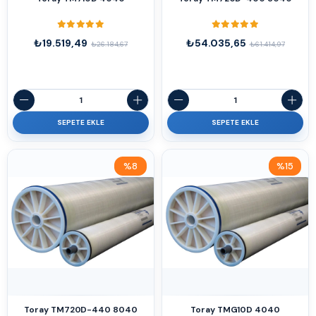
₺19.519,49
₺54.035,65
₺26.184,67
₺61.414,97
SEPETE EKLE
SEPETE EKLE
%8
%15
İndirim
İndirim
%8İndirim
%15İndirim
Toray TM720D-440 8040
Toray TMG10D 4040