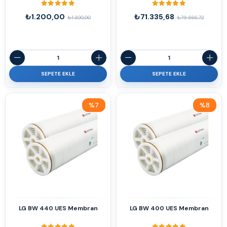
₺1.200,00
₺71.335,68
₺1.300,00
₺79.566,72
SEPETE EKLE
SEPETE EKLE
%7
%8
İndirim
İndirim
%7İndirim
%8İndirim
LG BW 440 UES Membran
LG BW 400 UES Membran