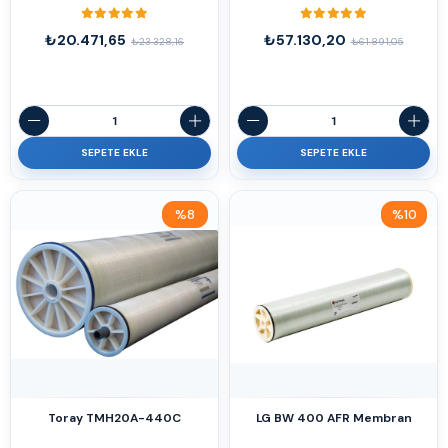
₺20.471,65
₺57.130,20
₺23.328,16
₺61.891,05
SEPETE EKLE
SEPETE EKLE
%8
%10
İndirim
İndirim
%8İndirim
%10İndirim
Toray TMH20A-440C
LG BW 400 AFR Membran