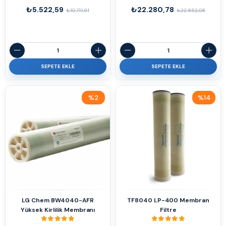
₺5.522,59
₺22.280,78
₺10.711,91
₺22.852,08
SEPETE EKLE
SEPETE EKLE
%2
%14
İndirim
İndirim
%2İndirim
%14İndirim
LG Chem BW4040-AFR
TF8040 LP-400 Membran
Yüksek Kirlilik Membranı
Filtre