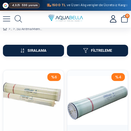
1500 TL
ve Üzeri Alışverişlerde Ücretsiz Kargo Fı
· 4,3/5 · 530 yorum
0
Su Arıtma Membranlar ve Membran Kapları
SIRALAMA
FILTRELEME
%6
%4
İndirim
İndirim
%6İndirim
%4İndirim