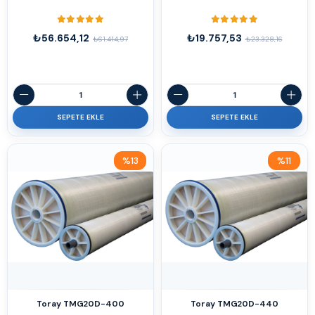
₺56.654,12
₺19.757,53
₺61.414,97
₺23.328,16
SEPETE EKLE
SEPETE EKLE
%13
%11
İndirim
İndirim
%13İndirim
%11İndirim
Toray TMG20D-400
Toray TMG20D-440