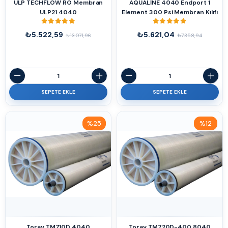
ULP TECHFLOW RO Membran
AQUALİNE 4040 Endport 1
ULP21 4040
Element 300 Psi Membran Kılıfı
₺5.522,59
₺5.621,04
₺13.071,96
₺7.358,94
SEPETE EKLE
SEPETE EKLE
%25
%12
İndirim
İndirim
%25İndirim
%12İndirim
Toray TM710D 4040
Toray TM720D-400 8040