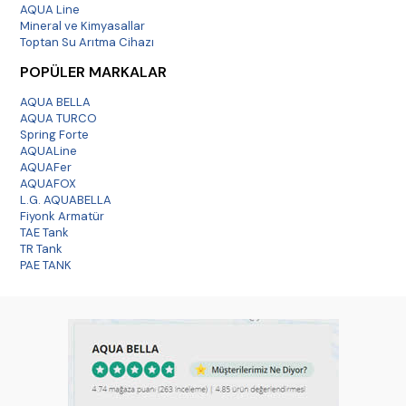
AQUA Line
Mineral ve Kimyasallar
Toptan Su Arıtma Cihazı
POPÜLER MARKALAR
AQUA BELLA
AQUA TURCO
Spring Forte
AQUALine
AQUAFer
AQUAFOX
L.G. AQUABELLA
Fiyonk Armatür
TAE Tank
TR Tank
PAE TANK