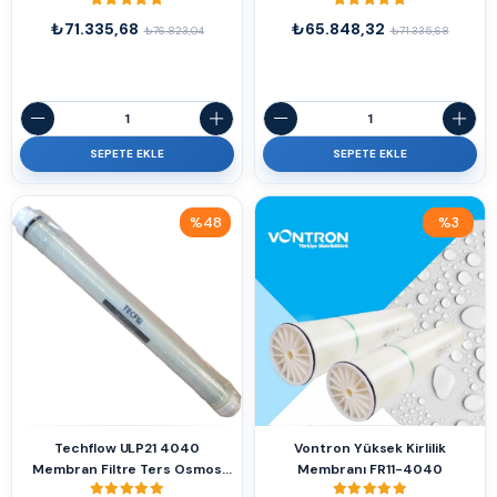
₺71.335,68
₺65.848,32
₺76.823,04
₺71.335,68
SEPETE EKLE
SEPETE EKLE
%48
%3
İndirim
İndirim
%48İndirim
%3İndirim
Techflow ULP21 4040
Vontron Yüksek Kirlilik
Membran Filtre Ters Osmos
Membranı FR11-4040
Membranı