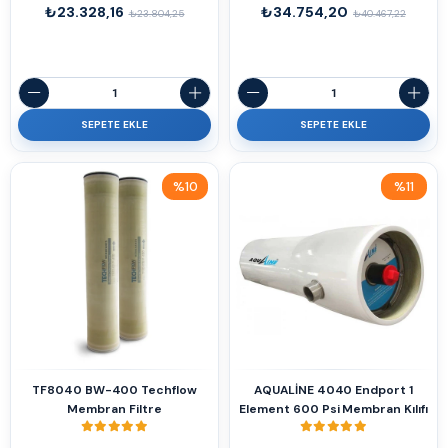
₺23.328,16
₺34.754,20
₺23.804,25
₺40.467,22
SEPETE EKLE
SEPETE EKLE
%10
%11
İndirim
İndirim
%10İndirim
%11İndirim
TF8040 BW-400 Techflow
AQUALİNE 4040 Endport 1
Membran Filtre
Element 600 Psi Membran Kılıfı