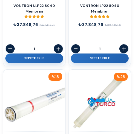
VONTRON ULP22 8040
VONTRON LP22 8040
Membran
Membran
₺37.848,76
₺37.848,76
₺40.467,22
₺39.515,06
SEPETE EKLE
SEPETE EKLE
%18
%28
İndirim
İndirim
%18İndirim
%28İndirim