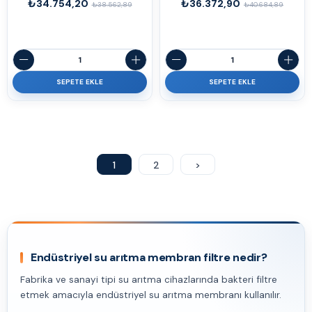
₺34.754,20
₺36.372,90
₺38.562,89
₺40.684,89
SEPETE EKLE
SEPETE EKLE
1
2
>
Endüstriyel su arıtma membran filtre nedir?
Fabrika ve sanayi tipi su arıtma cihazlarında bakteri filtre
etmek amacıyla endüstriyel su arıtma membranı kullanılır.