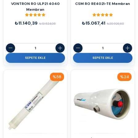
VONTRON RO ULP21 4040
CSM RO RE4021-TE Membran
Membran
₺11.140,39
₺15.067,41
₺13.524,05
₺20.926,60
SEPETE EKLE
SEPETE EKLE
%58
%24
İndirim
İndirim
%58İndirim
%24İndirim