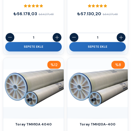
₺56.178,03
₺57.130,20
₺64.271,48
₺64.271,48
SEPETE EKLE
SEPETE EKLE
%12
%8
İndirim
İndirim
%12İndirim
%8İndirim
Toray TMH10A 4040
Toray TMH20A-400