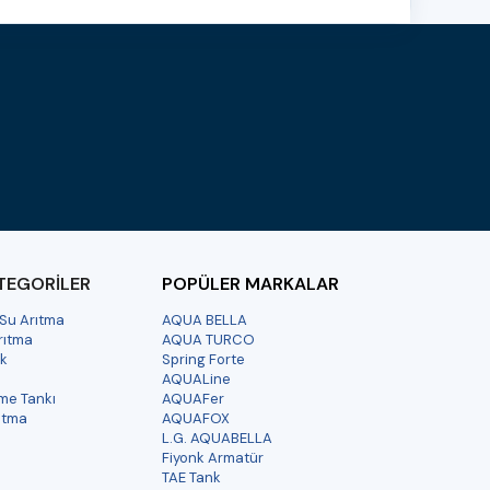
TEGORİLER
POPÜLER MARKALAR
 Su Arıtma
AQUA BELLA
Arıtma
AQUA TURCO
uk
Spring Forte
AQUALine
me Tankı
AQUAFer
ıtma
AQUAFOX
L.G. AQUABELLA
Fiyonk Armatür
TAE Tank