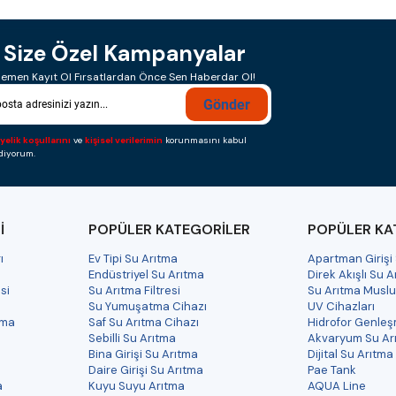
Size Özel Kampanyalar
emen Kayıt Ol Fırsatlardan Önce Sen Haberdar Ol!
Gönder
yelik koşullarını
ve
kişisel verilerimin
korunmasını kabul
diyorum.
İ
POPÜLER KATEGORİLER
POPÜLER KA
ı
Ev Tipi Su Arıtma
Apartman Girişi
Endüstriyel Su Arıtma
Direk Akışlı Su 
si
Su Arıtma Filtresi
Su Arıtma Musl
Su Yumuşatma Cihazı
UV Cihazları
ama
Saf Su Arıtma Cihazı
Hidrofor Genleş
Sebilli Su Arıtma
Akvaryum Su Ar
Bina Girişi Su Arıtma
Dijital Su Arıtma
Daire Girişi Su Arıtma
Pae Tank
a
Kuyu Suyu Arıtma
AQUA Line