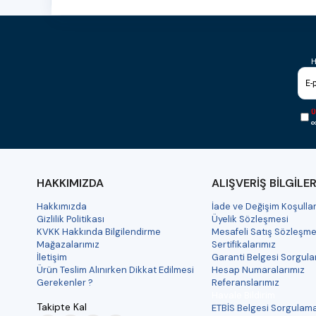
H
Ü
e
HAKKIMIZDA
ALIŞVERİŞ BİLGİLER
Hakkımızda
İade ve Değişim Koşullar
Gizlilik Politikası
Üyelik Sözleşmesi
KVKK Hakkında Bilgilendirme
Mesafeli Satış Sözleşme
Mağazalarımız
Sertifikalarımız
İletişim
Garanti Belgesi Sorgul
Ürün Teslim Alınırken Dikkat Edilmesi
Hesap Numaralarımız
Gerekenler ?
Referanslarımız
Havale Bildirim
Takipte Kal
ETBİS Belgesi Sorgulam