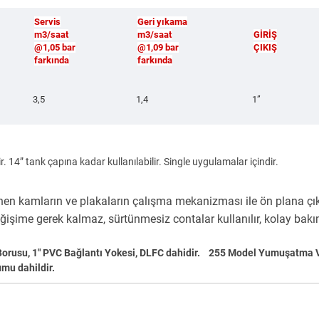
Servis
Geri yıkama
m3/saat
m3/saat
GİRİŞ
@1,05 bar
@1,09 bar
ÇIKIŞ
farkında
farkında
3,5
1,4
1”
. 14” tank çapına kadar kullanılabilir. Single uygulamalar içindir.
enen kamların ve plakaların çalışma mekanizması ile ön plana çık
 gerek kalmaz, sürtünmesiz contalar kullanılır, kolay bakım ya
ve Borusu, 1" PVC Bağlantı Yokesi, DLFC dahidir. 255 Model Yumuşatma Val
umu dahildir.