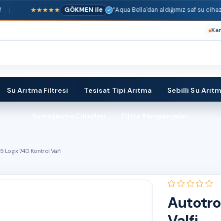
★★★★★
GÖKMEN ile
“Aqua Bella'dan aldığımız saf su cihazınd
Ka
Su Arıtma Filtresi
Tesisat Tipi Arıtma
Sebilli Su Arıt
Yumuşatma Cihazları
Filtre Kampanyaları
5 Logix 740 Kontrol Valfi
Autotro
Valfi