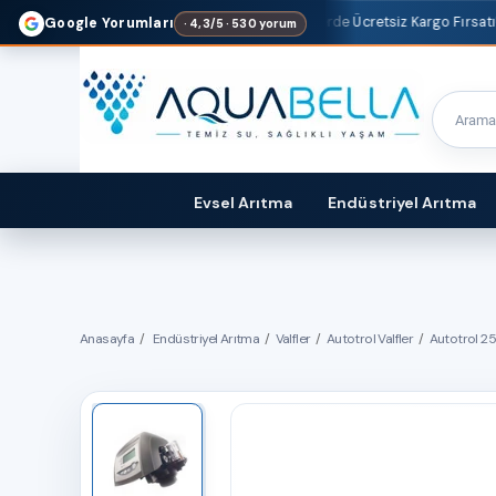
1500 TL
ve Üzeri Alışverişlerde Ücretsiz Kargo Fırsatı!
Google Yorumları
· 4,3/5 · 530 yorum
Evsel Arıtma
Endüstriyel Arıtma
Anasayfa
Endüstriyel Arıtma
Valfler
Autotrol Valfler
Autotrol 25