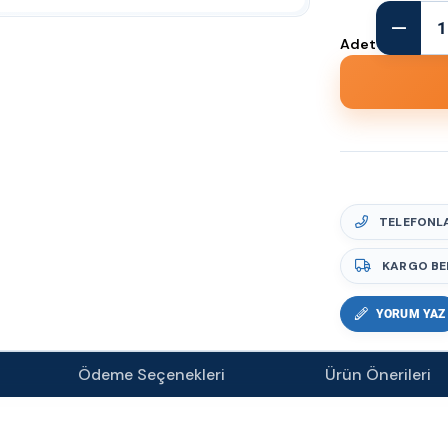
Adet
TELEFONLA
KARGO BE
YORUM YAZ
Ödeme Seçenekleri
Ürün Önerileri