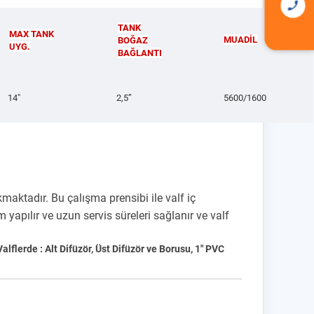
TANK
MAX TANK
MUADİL
BOĞAZ
UYG.
BAĞLANTI
14"
2,5”
5600/1600
maktadır. Bu çalışma prensibi ile valf iç
pılır ve uzun servis süreleri sağlanır ve valf
flerde : Alt Difüzör, Üst
Difüzör ve Borusu, 1" PVC