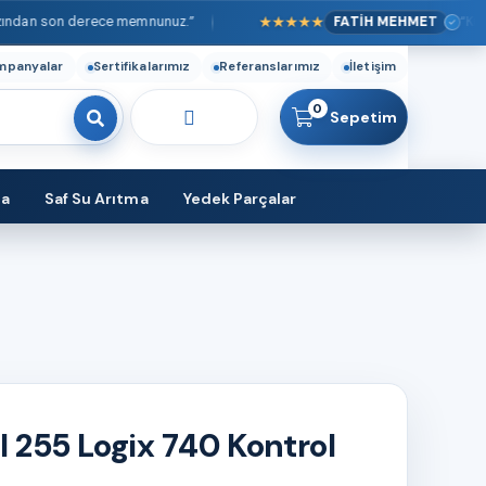
★★★★★
an son derece memnunuz.”
FATİH MEHMET
“Kurulum 
mpanyalar
Sertifikalarımız
Referanslarımız
İletişim
0
Sepetim
ma
Saf Su Arıtma
Yedek Parçalar
l 255 Logix 740 Kontrol