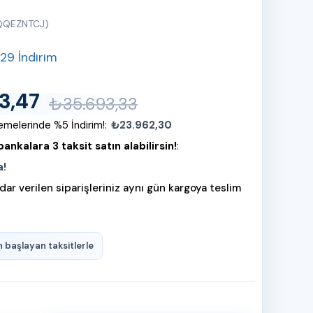
QQEZNTCJ)
29
İndirim
3,47
₺35.693,33
melerinde %5 İndirim!
:
₺23.962,30
ankalara 3 taksit satın alabilirsin!
:
a!
dar verilen siparişleriniz aynı gün kargoya teslim
n başlayan taksitlerle