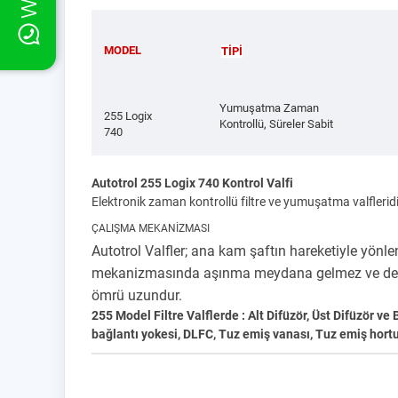
MODEL
TİPİ
Yumuşatma Zaman
255 Logix
Kontrollü, Süreler Sabit
740
Autotrol 255 Logix 740 Kontrol Valfi
Elektronik zaman kontrollü filtre ve yumuşatma valfleridir
ÇALIŞMA MEKANİZMASI
Autotrol Valfler; ana kam şaftın hareketiyle yönl
mekanizmasında aşınma meydana gelmez ve değişime
ömrü uzundur.
255 Model Filtre Valflerde : Alt Difüzör, Üst Difüzör 
bağlantı yokesi, DLFC, Tuz emiş vanası, Tuz emiş hort