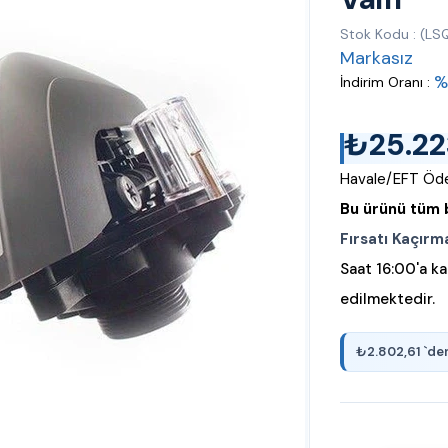
Stok Kodu
(LS
Markasız
%
İndirim Oranı
:
₺25.22
Havale/EFT Öde
Bu ürünü tüm b
Fırsatı Kaçırm
Saat 16:00'a ka
edilmektedir.
₺2.802,61
`de