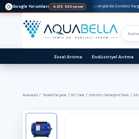
1500 TL
ve Üzeri Alışverişlerde Ücretsiz Kargo Fırsatı!
Google Yorumları
· 4,3/5 · 530 yorum
Evsel Arıtma
Endüstriyel Arıtma
Anasayfa
Yedek Parçalar
RO Tank
Hidrofor Genleşme Tankı
24 