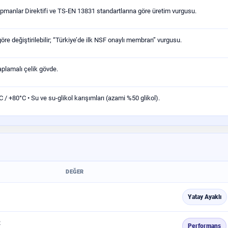
pmanlar Direktifi ve TS-EN 13831 standartlarına göre üretim vurgusu.
re değiştirilebilir; “Türkiye’de ilk NSF onaylı membran” vurgusu.
aplamalı çelik gövde.
/ +80°C • Su ve su-glikol karışımları (azami %50 glikol).
DEĞER
Yatay Ayaklı
R
Performans