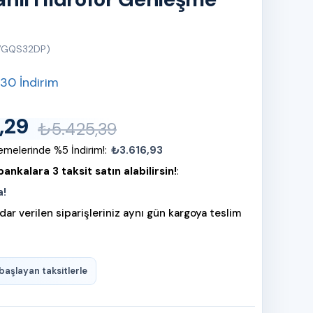
7GQS32DP)
30
İndirim
,29
₺5.425,39
melerinde %5 İndirim!
:
₺3.616,93
ankalara 3 taksit satın alabilirsin!
:
a!
dar verilen siparişleriniz aynı gün kargoya teslim
başlayan taksitlerle