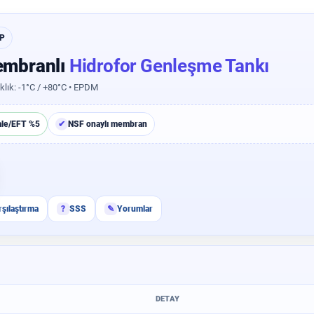
DP
mbranlı
Hidrofor Genleşme Tankı
aklık: -1°C / +80°C • EPDM
ale/EFT %5
✔
NSF onaylı membran
rşılaştırma
?
SSS
✎
Yorumlar
DETAY