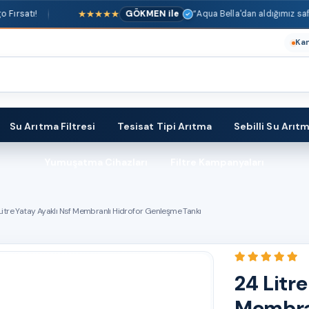
★★★★★
GÖKMEN ile
“Aqua Bella'dan aldığımız saf su cih
Ka
Su Arıtma Filtresi
Tesisat Tipi Arıtma
Sebilli Su Arıt
Yumuşatma Cihazları
Filtre Kampanyaları
Litre Yatay Ayaklı Nsf Membranlı Hidrofor Genleşme Tankı
24 Litre
Membra