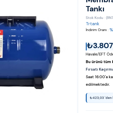
Tankı
Stok Kodu
(RN
Trtank
%
İndirim Oranı
:
₺3.807
Havale/EFT Öde
Bu ürünü tüm b
Fırsatı Kaçırm
Saat 16:00'a ka
edilmektedir.
₺423,03
`den 