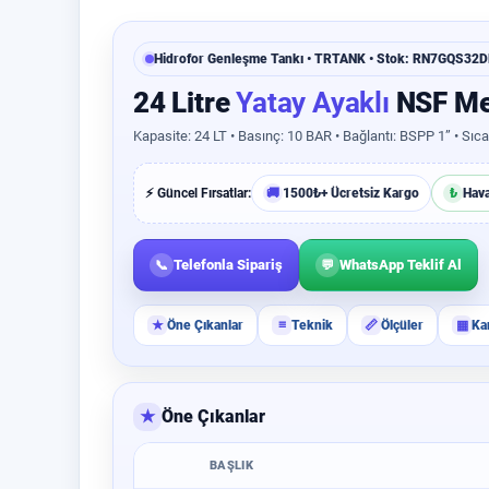
Hidrofor Genleşme Tankı • TRTANK • Stok: RN7GQS32
24 Litre
Yatay Ayaklı
NSF Me
Kapasite: 24 LT • Basınç: 10 BAR • Bağlantı: BSPP 1” • Sıc
⚡ Güncel Fırsatlar:
🚚
1500₺+ Ücretsiz Kargo
₺
Hav
Telefonla Sipariş
WhatsApp Teklif Al
📞
💬
★
Öne Çıkanlar
≡
Teknik
📏
Ölçüler
▦
Ka
★
Öne Çıkanlar
BAŞLIK