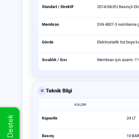
Standart / Direktif
2014/68/EU Basınçlı Eki
Membran
DIN 4807-3 normlarına gö
Gövde
Elektrostatik toz boya k
Sıcaklık / Sıvı
Membran için azami -1°C 
≡
Teknik Bilgi
KALEM
Kapasite
24 LT
Basınç
10 BA