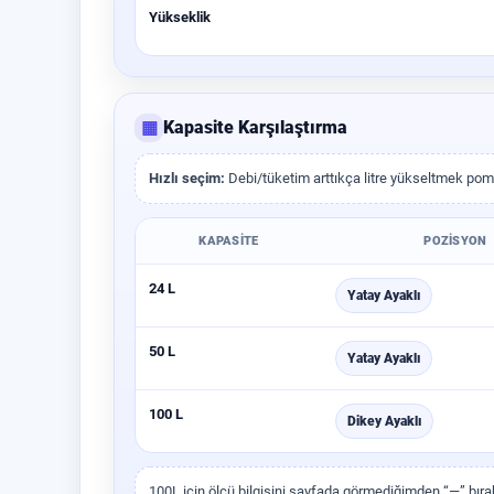
Yükseklik
▦
Kapasite Karşılaştırma
Hızlı seçim:
Debi/tüketim arttıkça litre yükseltmek pomp
KAPASITE
POZISYON
24 L
Yatay Ayaklı
50 L
Yatay Ayaklı
100 L
Dikey Ayaklı
100L için ölçü bilgisini sayfada görmediğimden “—” bırak