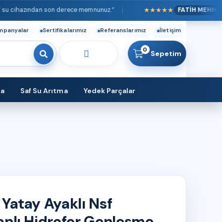
★★★★★
azından son derece memnunuz.”
FATİH MEHMET
“Kur
mpanyalar
Sertifikalarımız
Referanslarımız
İletişim
0
Sepetim
ma
Saf Su Arıtma
Yedek Parçalar
 Yatay Ayaklı Nsf
nlı Hidrofor Genleşme