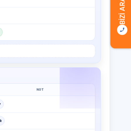
BIZI ARAYIN
NOT
y
ı