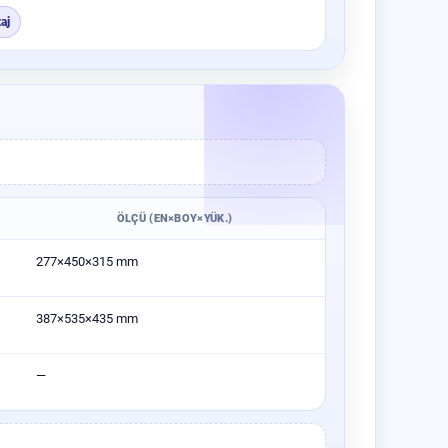
aj
ÖLÇÜ (EN×BOY×YÜK.)
277×450×315 mm
387×535×435 mm
—