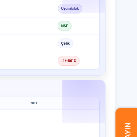
Uyumluluk
NSF
Çelik
-1/+80°C
NOT