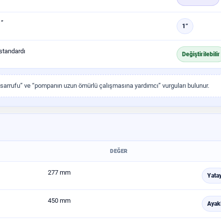
1”
1”
tandardı
Değiştirilebilir
ji tasarrufu” ve “pompanın uzun ömürlü çalışmasına yardımcı” vurguları bulunur.
DEĞER
277 mm
Yata
450 mm
Ayakl