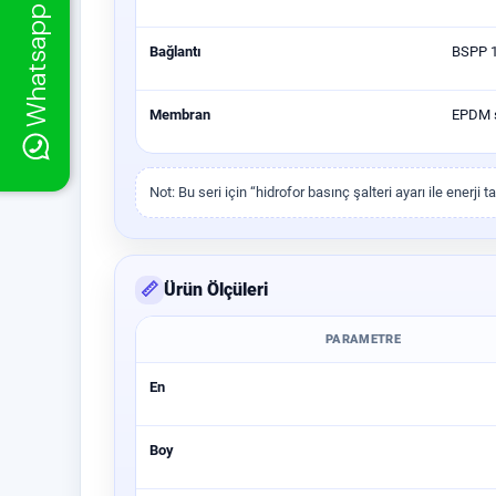
Whatsapp Destek
Bağlantı
BSPP 
Membran
EPDM s
Not: Bu seri için “hidrofor basınç şalteri ayarı ile ener
📏
Ürün Ölçüleri
PARAMETRE
En
Boy