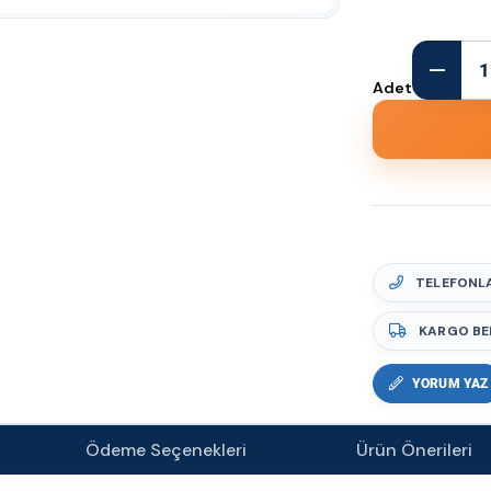
Adet
TELEFONLA
KARGO BE
YORUM YAZ
Ödeme Seçenekleri
Ürün Önerileri