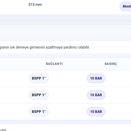
315 mm
Mont
anın sık devreye girmesini azaltmaya yardımcı olabilir.
BAĞLANTI
BASINÇ
BSPP 1”
10 BAR
BSPP 1”
10 BAR
BSPP 1”
10 BAR
ıldı.