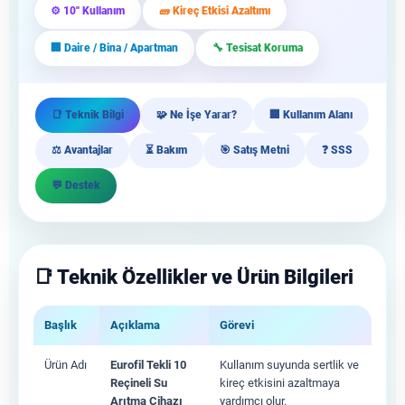
⚙️ 10'' Kullanım
🧱 Kireç Etkisi Azaltımı
🏢 Daire / Bina / Apartman
🔧 Tesisat Koruma
📑 Teknik Bilgi
🧩 Ne İşe Yarar?
🏢 Kullanım Alanı
⚖️ Avantajlar
⏳ Bakım
🎯 Satış Metni
❓ SSS
💬 Destek
📑 Teknik Özellikler ve Ürün Bilgileri
Başlık
Açıklama
Görevi
Ürün Adı
Eurofil Tekli 10
Kullanım suyunda sertlik ve
Reçineli Su
kireç etkisini azaltmaya
Arıtma Cihazı
yardımcı olur.