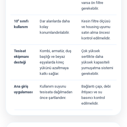
varsa ön filtre
gerekebilir.
10'' sınıfı
Dar alanlarda daha
Kesin filtre ölçüsü
kullanım
kolay
ve housing uyumu
konumlandırılabilir.
satın alma öncesi
kontrol edilmelidir.
Tesisat
Kombi, armatür, duş
Çok yüksek
ekipmanı
başlığı ve beyaz
sertlikte daha
desteği
eşyalarda kireç
yüksek kapasiteli
yükünü azaltmaya
yumuşatma sistemi
katkı sağlar.
gerekebilir.
Ana giriş
Kullanım suyunu
Bağlantı çapı, debi
uygulaması
tesisata dağılmadan
ihtiyacı ve su
önce şartlandırır.
basıncı kontrol
edilmelidir.