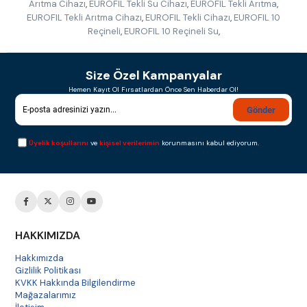
Arıtma Cihazı
,
EUROFIL Tekli Su Cihazı
,
EUROFIL Tekli Arıtma
,
EUROFIL Tekli Arıtma Cihazı
,
EUROFIL Tekli Cihazı
,
EUROFIL 10
Reçineli
,
EUROFIL 10 Reçineli Su
,
Size Özel Kampanyalar
Hemen Kayıt Ol Fırsatlardan Önce Sen Haberdar Ol!
Gönder
Üyelik koşullarını
ve
kişisel verilerimin
korunmasını kabul ediyorum.
HAKKIMIZDA
Hakkımızda
Gizlilik Politikası
KVKK Hakkında Bilgilendirme
Mağazalarımız