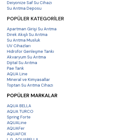
Deiyonize Saf Su Cihazı
Su Arıtma Deposu
POPÜLER KATEGORİLER
Apartman Girişi Su Arıtma
Direk Akışlı Su Arıtma
Su Arıtma Musluk
UV Cihazları
Hidrofor Genleşme Tankı
Akvaryum Su Arıtma
Dijital Su Arıtma
Pae Tank
AQUA Line
Mineral ve Kimyasallar
Toptan Su Arıtma Cihazı
POPÜLER MARKALAR
AQUA BELLA
AQUA TURCO
Spring Forte
AQUALine
AQUAFer
AQUAFOX
L.G. AQUABELLA