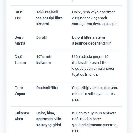
Ürün
Tekli reçineli
Daire, bina veya apartman
Tipi
tesisat tipi filtre
girişinde tek aşamalı
sistemi
yumuşatma desteği sağlar.
Seri /
Eurofil
Eurofil filtre sistemi
Marka
ailesinde değerlendirilir.
Ölçü
10'' sınıfı
Ürün adında geçen 10
Tanımı
kullanım
ifadesidir; kesin filtre
ölçüsü satın alma öncesi
teyit edilmelidir.
Filtre
Reçineli filtre
Su sertliği ve kireç oluşumu
Yapısı
etkisini azaltmaya destek
olur.
Kullanım
Daire, bina,
Kullanım suyunun tesisata
Alanı
apartman, villa
dağılmadan önce
ve sayaç girişi
şartlandırılmasına yardımcı
olur.