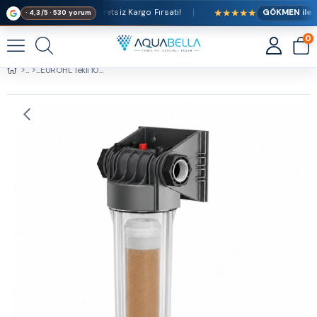
★★★★★
ri Alışverişlerde Ücretsiz Kargo Fırsatı!
GÖKMEN ile
· 4,3/5 · 530 yorum
0
EUROFIL Tekli 10'' Reçineli Su Arıtma Cihazı