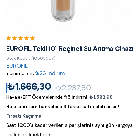
EUROFIL Tekli 10'' Reçineli Su Arıtma Cihazı
Stok Kodu
(10503507)
EUROFIL
%
26
İndirim
İndirim Oranı
:
₺1.666,30
₺2.237,60
Havale/EFT Ödemelerinde %5 İndirim!
:
₺1.582,98
Bu ürünü tüm bankalara 3 taksit satın alabilirsin!
:
Fırsatı Kaçırma!
Saat 16:00'a kadar verilen siparişleriniz aynı gün kargoya
teslim edilmektedir.