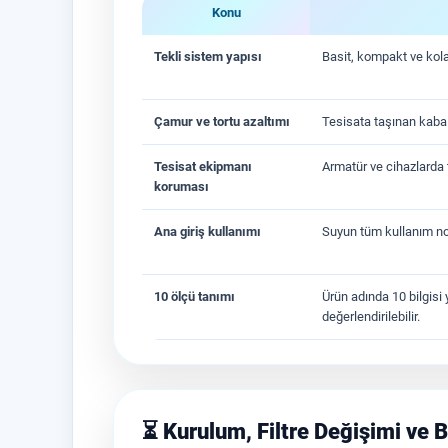
Konu
Tekli sistem yapısı
Basit, kompakt ve kola
Çamur ve tortu azaltımı
Tesisata taşınan kaba 
Tesisat ekipmanı
Armatür ve cihazlarda t
koruması
Ana giriş kullanımı
Suyun tüm kullanım no
10 ölçü tanımı
Ürün adında 10 bilgisi 
değerlendirilebilir.
⏳ Kurulum, Filtre Değişimi ve 