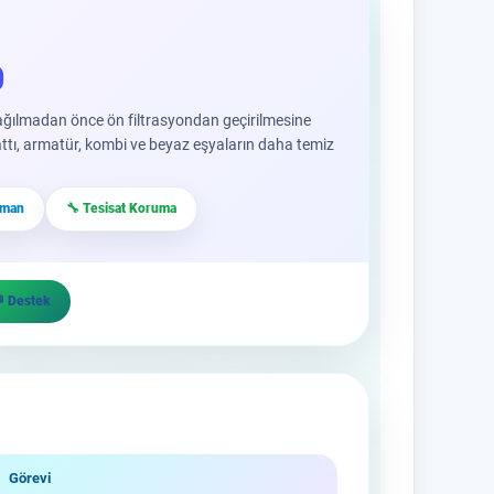
0
dağılmadan önce ön filtrasyondan geçirilmesine
 hattı, armatür, kombi ve beyaz eşyaların daha temiz
rtman
🔧 Tesisat Koruma
 Destek
Görevi