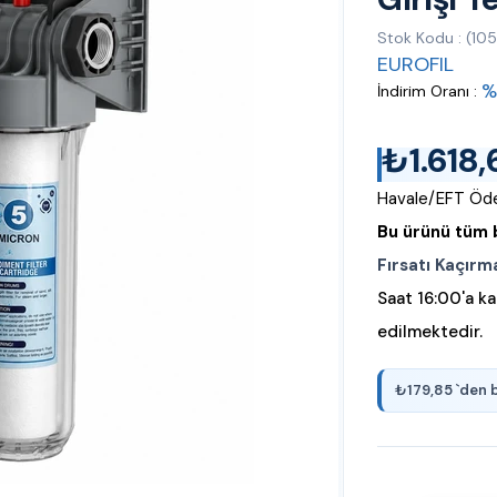
Stok Kodu
(10
EUROFIL
%
İndirim Oranı
:
₺1.618,
Havale/EFT Öde
Bu ürünü tüm b
Fırsatı Kaçırm
Saat 16:00'a ka
edilmektedir.
₺179,85
`den 