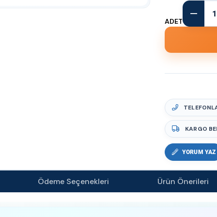
ADET
TELEFONLA
KARGO BE
YORUM YAZ
Ödeme Seçenekleri
Ürün Önerileri