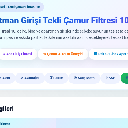
eri › Tekli Çamur Filtresi 10
tman Girişi Tekli Çamur Filtresi 1
ltresi 10
, daire, bina ve apartman girişlerinde şebeke suyunun tesisata 
 kum, pas ve askıda partikül etkilerinin azaltılmasını destekleyerek tesisat
⚙️ Ana Giriş Filtresi
🧱 Çamur & Tortu Önleyici
🏢 Daire / Bina / Apa
m Alanı
⚖️ Avantajlar
⏳ Bakım
🎯 Satış Metni
❓ SSS

gileri
ıklama