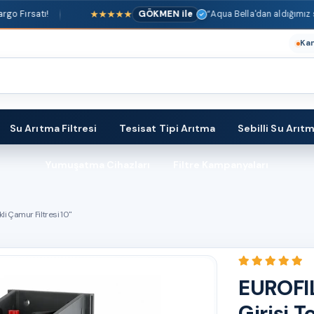
★★★★★
GÖKMEN ile
“Aqua Bella'dan aldığımız saf su ciha
Ka
Su Arıtma Filtresi
Tesisat Tipi Arıtma
Sebilli Su Arıt
Yumuşatma Cihazları
Filtre Kampanyaları
i Çamur Filtresi 10''
EUROFIL
Girişi T