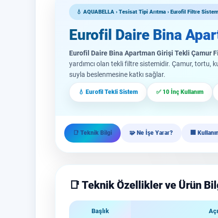
💧 AQUABELLA › Tesisat Tipi Arıtma › Eurofil Filtre Sisteml
Eurofil Daire Bina Apar
Eurofil Daire Bina Apartman Girişi Tekli Çamur Fi
yardımcı olan tekli filtre sistemidir. Çamur, tortu,
suyla beslenmesine katkı sağlar.
💧 Eurofil Tekli Sistem
✅ 10 İnç Kullanım
📑 Teknik Bilgi
🧩 Ne İşe Yarar?
🏢 Kullanı
📑 Teknik Özellikler ve Ürün Bil
Başlık
Aç