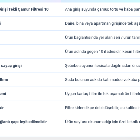
rişi Tekli Çamur Filtresi 10
Ana giriş suyunda çamur, tortu ve kaba partik
i
Daire, bina veya apartman girişinde tek aşa
Ürün bağlantısında yer alan seri / ürün tanım
Ürün adında geçen 10 ifadesidir; kesin filtr
 sayaç girişi
Şebeke suyunun tesisata dağılmadan önce f
ltımı
Suda bulunan askıda katı madde ve kaba pa
temi
Uygun kartuş filtre ile tek aşamalı ön filtre
kir
Filtre kirlendikçe debi düşebilir; su kalitesi
lantı çapı teyit edilmelidir
Ürün sayfası okunamadığı için özel teknik d