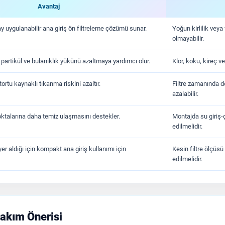
Avantaj
y uygulanabilir ana giriş ön filtreleme çözümü sunar.
Yoğun kirlilik veya
olmayabilir.
partikül ve bulanıklık yükünü azaltmaya yardımcı olur.
Klor, koku, kireç ve
ortu kaynaklı tıkanma riskini azaltır.
Filtre zamanında d
azalabilir.
ktalarına daha temiz ulaşmasını destekler.
Montajda su giriş-ç
edilmelidir.
yer aldığı için kompakt ana giriş kullanımı için
Kesin filtre ölçüs
edilmelidir.
Bakım Önerisi