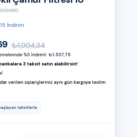
50350611)
15
İndirim
69
₺1.904,34
melerinde %5 İndirim!
:
₺1.537,75
ankalara 3 taksit satın alabilirsin!
:
a!
dar verilen siparişleriniz aynı gün kargoya teslim
başlayan taksitlerle