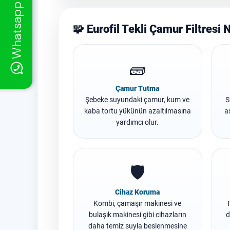
Whatsapp Destek
🧩 Eurofil Tekli Çamur Filtresi 
🧱
Çamur Tutma
Şebeke suyundaki çamur, kum ve
S
kaba tortu yükünün azaltılmasına
a
yardımcı olur.
🛡️
Cihaz Koruma
Kombi, çamaşır makinesi ve
T
bulaşık makinesi gibi cihazların
d
daha temiz suyla beslenmesine