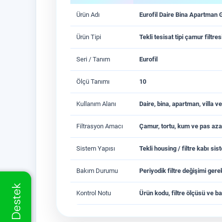
Ürün Adı
Eurofil Daire Bina Apartman Gi
Ürün Tipi
Tekli tesisat tipi çamur filtres
Seri / Tanım
Eurofil
Ölçü Tanımı
10
Kullanım Alanı
Daire, bina, apartman, villa ve
Filtrasyon Amacı
Çamur, tortu, kum ve pas aza
Sistem Yapısı
Tekli housing / filtre kabı sis
Bakım Durumu
Periyodik filtre değişimi gere
Kontrol Notu
Ürün kodu, filtre ölçüsü ve bağ