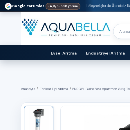
1500 TL
ve Üzeri Alışverişlerde Ücretsiz Kargo Fırsatı!
Google Yorumları
· 4,3/5 · 530 yorum
Evsel Arıtma
Endüstriyel Arıtma
Anasayfa
Tesisat Tipi Arıtma
EUROFIL Daire Bina Apartman Girişi Tekl