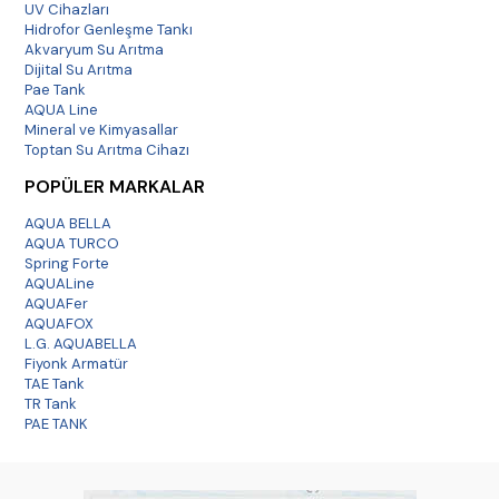
UV Cihazları
Hidrofor Genleşme Tankı
Akvaryum Su Arıtma
Dijital Su Arıtma
Pae Tank
AQUA Line
Mineral ve Kimyasallar
Toptan Su Arıtma Cihazı
POPÜLER MARKALAR
AQUA BELLA
AQUA TURCO
Spring Forte
AQUALine
AQUAFer
AQUAFOX
L.G. AQUABELLA
Fiyonk Armatür
TAE Tank
TR Tank
PAE TANK