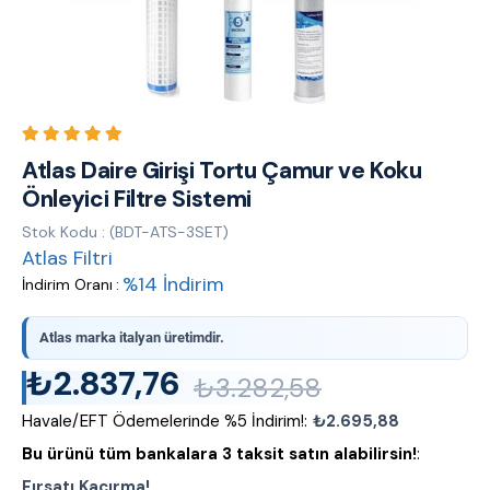
Atlas Daire Girişi Tortu Çamur ve Koku
Önleyici Filtre Sistemi
Stok Kodu
(BDT-ATS-3SET)
Atlas Filtri
%
14
İndirim
İndirim Oranı
:
Atlas marka italyan üretimdir.
₺2.837,76
₺3.282,58
Havale/EFT Ödemelerinde %5 İndirim!
:
₺2.695,88
Bu ürünü tüm bankalara 3 taksit satın alabilirsin!
:
Fırsatı Kaçırma!