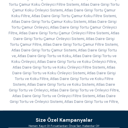
Tortu Çamur Koku Önleyici Filtre Sistemi
,
Atlas Daire Girişi Tortu
Çamur Koku Önleyici Sistemi
,
Atlas Daire Girişi Tortu Çamur
Koku Filtre
,
Atlas Daire Girişi Tortu Çamur Koku Filtre Sistemi
,
Atlas Daire Girişi Tortu Çamur Koku Sistemi
,
Atlas Daire Girişi
Tortu Çamur Önleyici
,
Atlas Daire Girişi Tortu Çamur Önleyici
Filtre
,
Atlas Daire Girişi Tortu Çamur Önleyici Filtre Sistemi
,
Atlas
Daire Girişi Tortu Çamur Önleyici Sistemi
,
Atlas Daire Girişi
Tortu Çamur Filtre
,
Atlas Daire Girişi Tortu Çamur Filtre Sistemi
,
Atlas Daire Girişi Tortu Çamur Sistemi
,
Atlas Daire Girişi Tortu
ve
,
Atlas Daire Girişi Tortu ve Koku
,
Atlas Daire Girişi Tortu ve
Koku Önleyici
,
Atlas Daire Girişi Tortu ve Koku Önleyici Filtre
,
Atlas Daire Girişi Tortu ve Koku Önleyici Filtre Sistemi
,
Atlas
Daire Girişi Tortu ve Koku Önleyici Sistemi
,
Atlas Daire Girişi
Tortu ve Koku Filtre
,
Atlas Daire Girişi Tortu ve Koku Filtre
Sistemi
,
Atlas Daire Girişi Tortu ve Koku Sistemi
,
Atlas Daire
Girişi Tortu ve Önleyici
,
Atlas Daire Girişi Tortu ve Önleyici Filtre
,
Atlas Daire Girişi Tortu ve Önleyici Filtre Sistemi
,
Atlas Daire
Girişi Tortu ve Önleyici Sistemi
,
Atlas Daire Girişi Tortu ve Filtre
,
Size Özel Kampanyalar
Hemen Kayıt Ol Fırsatlardan Önce Sen Haberdar Ol!