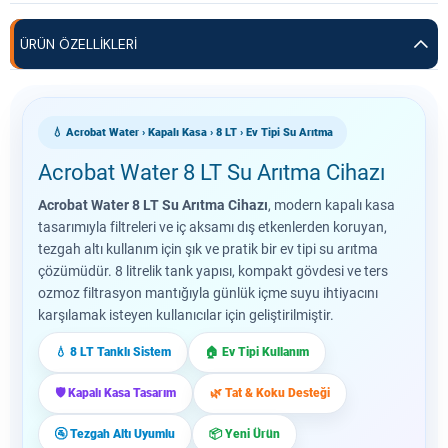
ÜRÜN ÖZELLIKLERI
💧 Acrobat Water › Kapalı Kasa › 8 LT › Ev Tipi Su Arıtma
Acrobat Water 8 LT Su Arıtma Cihazı
Acrobat Water 8 LT Su Arıtma Cihazı
, modern kapalı kasa
tasarımıyla filtreleri ve iç aksamı dış etkenlerden koruyan,
tezgah altı kullanım için şık ve pratik bir ev tipi su arıtma
çözümüdür. 8 litrelik tank yapısı, kompakt gövdesi ve ters
ozmoz filtrasyon mantığıyla günlük içme suyu ihtiyacını
karşılamak isteyen kullanıcılar için geliştirilmiştir.
💧 8 LT Tanklı Sistem
🏠 Ev Tipi Kullanım
🛡️ Kapalı Kasa Tasarım
🌿 Tat & Koku Desteği
🚰 Tezgah Altı Uyumlu
📦 Yeni Ürün