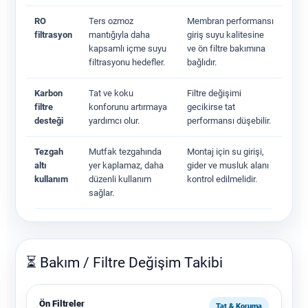
RO
Ters ozmoz
Membran performansı
filtrasyon
mantığıyla daha
giriş suyu kalitesine
kapsamlı içme suyu
ve ön filtre bakımına
filtrasyonu hedefler.
bağlıdır.
Karbon
Tat ve koku
Filtre değişimi
filtre
konforunu artırmaya
gecikirse tat
desteği
yardımcı olur.
performansı düşebilir.
Tezgah
Mutfak tezgahında
Montaj için su girişi,
altı
yer kaplamaz, daha
gider ve musluk alanı
kullanım
düzenli kullanım
kontrol edilmelidir.
sağlar.
⏳ Bakım / Filtre Değişim Takibi
Ön Filtreler
Tat & Koruma