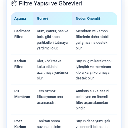
📦 Filtre Yapısı ve Görevleri
Aşama
Görevi
Neden Önemli?
Sediment
Kum, çamur, pas ve
Membran ve karbon
Filtre
tortu gibi kaba
filtrelerin daha stabil
partikülleri tutmaya
çalışmasına destek
yardımcı olur.
olur.
Karbon
Klor, kötü tat ve
Suyun içim karakterini
Filtre
koku etkisini
iyileştirir ve membranı
azaltmaya yardımcı
klora karşı korumaya
olur.
destek olur.
RO
Ters ozmoz
Arıtılmış su kalitesini
Membran
filtrasyonun ana
belirleyen en önemli
aşamasıdır.
filtre aşamalarından
biridir.
Post
Tanktan sonra
Suyun daha yumuşak
Karbon
suyun son içim
ve dengeli içilmesine