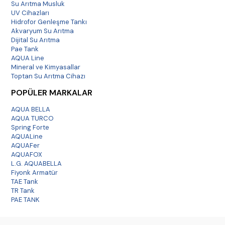
Su Arıtma Musluk
UV Cihazları
Hidrofor Genleşme Tankı
Akvaryum Su Arıtma
Dijital Su Arıtma
Pae Tank
AQUA Line
Mineral ve Kimyasallar
Toptan Su Arıtma Cihazı
POPÜLER MARKALAR
AQUA BELLA
AQUA TURCO
Spring Forte
AQUALine
AQUAFer
AQUAFOX
L.G. AQUABELLA
Fiyonk Armatür
TAE Tank
TR Tank
PAE TANK