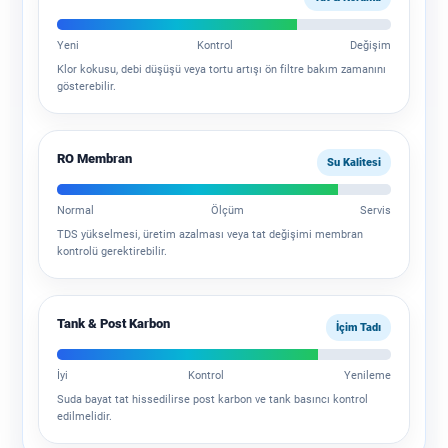
Yeni
Kontrol
Değişim
Klor kokusu, debi düşüşü veya tortu artışı ön filtre bakım zamanını
gösterebilir.
RO Membran
Su Kalitesi
Normal
Ölçüm
Servis
TDS yükselmesi, üretim azalması veya tat değişimi membran
kontrolü gerektirebilir.
Tank & Post Karbon
İçim Tadı
İyi
Kontrol
Yenileme
Suda bayat tat hissedilirse post karbon ve tank basıncı kontrol
edilmelidir.