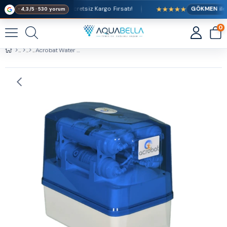
★★★★★
zeri Alışverişlerde Ücretsiz Kargo Fırsatı!
GÖKMEN ile
· 4,3/5 · 530 yorum
0
Acrobat Water 8 LT Su Arıtma Cihazı