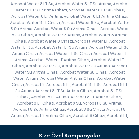
Acrobat Water 8 LT Su
,
Acrobat Water 8 LT Su Arıtma
,
Acrobat
Water 8 LT Su Arıtma Cihazı
,
Acrobat Water 8 LT Su Cihazı
,
Acrobat Water 8 LT Arıtma
,
Acrobat Water 8 LT Arıtma Cihazı
,
Acrobat Water 8 LT Cihazı
,
Acrobat Water 8 Su
,
Acrobat Water
8 Su Arıtma
,
Acrobat Water 8 Su Arıtma Cihazı
,
Acrobat Water
8 Su Cihazı
,
Acrobat Water 8 Arıtma
,
Acrobat Water 8 Arıtma
Cihazı
,
Acrobat Water 8 Cihazı
,
Acrobat Water LT
,
Acrobat
Water LT Su
,
Acrobat Water LT Su Arıtma
,
Acrobat Water LT Su
Arıtma Cihazı
,
Acrobat Water LT Su Cihazı
,
Acrobat Water LT
Arıtma
,
Acrobat Water LT Arıtma Cihazı
,
Acrobat Water LT
Cihazı
,
Acrobat Water Su
,
Acrobat Water Su Arıtma
,
Acrobat
Water Su Arıtma Cihazı
,
Acrobat Water Su Cihazı
,
Acrobat
Water Arıtma
,
Acrobat Water Arıtma Cihazı
,
Acrobat Water
Cihazı
,
Acrobat 8
,
Acrobat 8 LT
,
Acrobat 8 LT Su
,
Acrobat 8 LT
Su Arıtma
,
Acrobat 8 LT Su Arıtma Cihazı
,
Acrobat 8 LT Su
Cihazı
,
Acrobat 8 LT Arıtma
,
Acrobat 8 LT Arıtma Cihazı
,
Acrobat 8 LT Cihazı
,
Acrobat 8 Su
,
Acrobat 8 Su Arıtma
,
Acrobat 8 Su Arıtma Cihazı
,
Acrobat 8 Su Cihazı
,
Acrobat 8
Arıtma
,
Acrobat 8 Arıtma Cihazı
,
Acrobat 8 Cihazı
,
Acrobat LT
,
Size Özel Kampanyalar