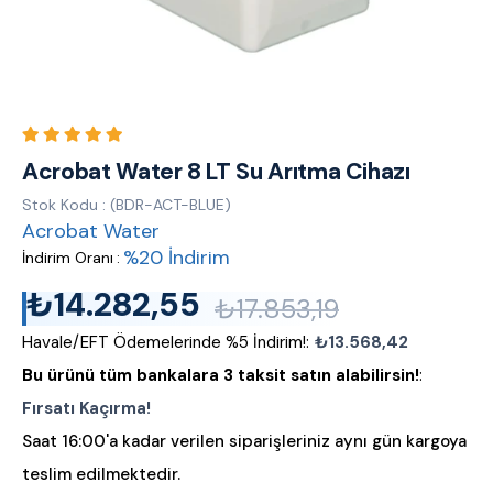
Acrobat Water 8 LT Su Arıtma Cihazı
Stok Kodu
(BDR-ACT-BLUE)
Acrobat Water
%
20
İndirim
İndirim Oranı
:
₺14.282,55
₺17.853,19
Havale/EFT Ödemelerinde %5 İndirim!
:
₺13.568,42
Bu ürünü tüm bankalara 3 taksit satın alabilirsin!
:
Fırsatı Kaçırma!
Saat 16:00'a kadar verilen siparişleriniz aynı gün kargoya
teslim edilmektedir.