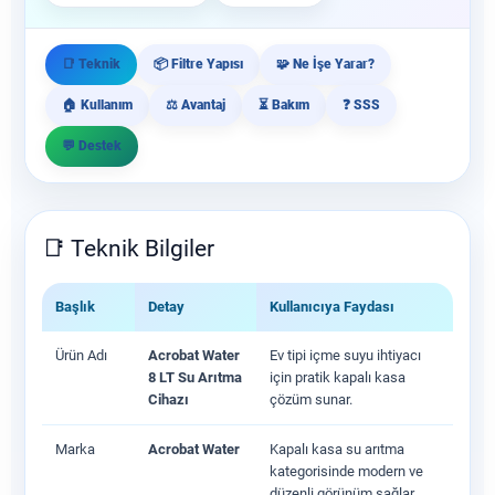
📑 Teknik
📦 Filtre Yapısı
🧩 Ne İşe Yarar?
🏠 Kullanım
⚖️ Avantaj
⏳ Bakım
❓ SSS
💬 Destek
📑 Teknik Bilgiler
Başlık
Detay
Kullanıcıya Faydası
Ürün Adı
Acrobat Water
Ev tipi içme suyu ihtiyacı
8 LT Su Arıtma
için pratik kapalı kasa
Cihazı
çözüm sunar.
Marka
Acrobat Water
Kapalı kasa su arıtma
kategorisinde modern ve
düzenli görünüm sağlar.