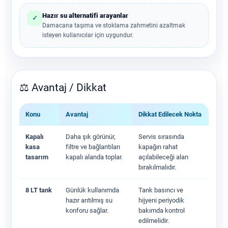
Hazır su alternatifi arayanlar
✓
Damacana taşıma ve stoklama zahmetini azaltmak
isteyen kullanıcılar için uygundur.
⚖️ Avantaj / Dikkat
Konu
Avantaj
Dikkat Edilecek Nokta
Kapalı
Daha şık görünür,
Servis sırasında
kasa
filtre ve bağlantıları
kapağın rahat
tasarım
kapalı alanda toplar.
açılabileceği alan
bırakılmalıdır.
8 LT tank
Günlük kullanımda
Tank basıncı ve
hazır arıtılmış su
hijyeni periyodik
konforu sağlar.
bakımda kontrol
edilmelidir.