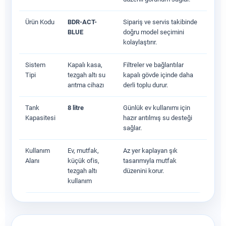
Ürün Kodu
BDR-ACT-
Sipariş ve servis takibinde
BLUE
doğru model seçimini
kolaylaştırır.
Sistem
Kapalı kasa,
Filtreler ve bağlantılar
Tipi
tezgah altı su
kapalı gövde içinde daha
arıtma cihazı
derli toplu durur.
Tank
8 litre
Günlük ev kullanımı için
Kapasitesi
hazır arıtılmış su desteği
sağlar.
Kullanım
Ev, mutfak,
Az yer kaplayan şık
Alanı
küçük ofis,
tasarımıyla mutfak
tezgah altı
düzenini korur.
kullanım