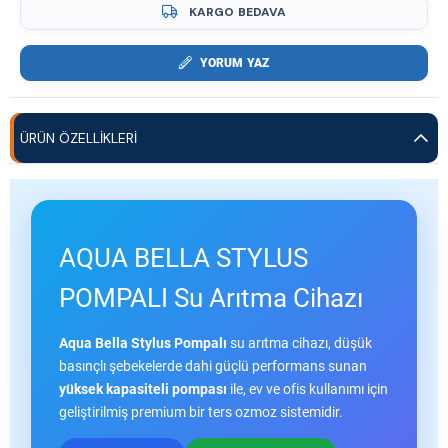
KARGO BEDAVA
YORUM YAZ
ÜRÜN ÖZELLIKLERI
AQUA BELLA STYLUS
POMPALI Su Arıtma Cihazı
Aqua Bella Stylus Pompalı
su arıtma cihazı, düşük
basınçlı şebekelerde dahi güçlü performans sunan
yüksek kapasiteli pompası
ile, ev ve ofis kullanımı için
geliştirilmiş premium bir ters ozmoz sistemidir.