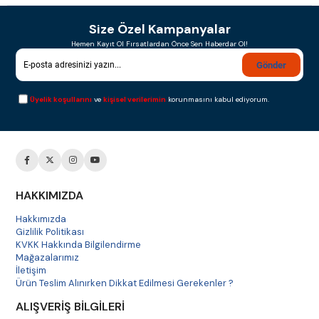
Size Özel Kampanyalar
Hemen Kayıt Ol Fırsatlardan Önce Sen Haberdar Ol!
Gönder
Üyelik koşullarını
ve
kişisel verilerimin
korunmasını kabul ediyorum.
HAKKIMIZDA
Hakkımızda
Gizlilik Politikası
KVKK Hakkında Bilgilendirme
Mağazalarımız
İletişim
Ürün Teslim Alınırken Dikkat Edilmesi Gerekenler ?
ALIŞVERİŞ BİLGİLERİ