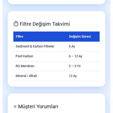
⏱ Filtre Değişim Takvimi
Filtre
Değişim Süresi
Sediment & Karbon Filtreler
6 Ay
Post Karbon
6 – 12 Ay
RO Membran
2 – 3 Yıl
Mineral / Alkali
12 Ay
⭐ Müşteri Yorumları