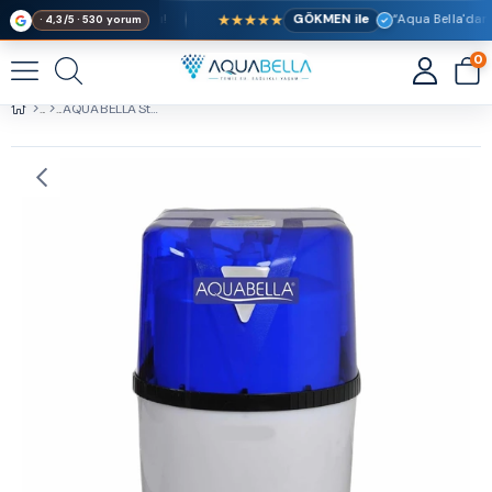
★★★★★
 Ücretsiz Kargo Fırsatı!
GÖKMEN ile
· 4,3/5 · 530 yorum
0
AQUA BELLA Stylus Pompalı 12 Aşamalı Pro