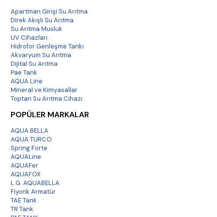
Apartman Girişi Su Arıtma
Direk Akışlı Su Arıtma
Su Arıtma Musluk
UV Cihazları
Hidrofor Genleşme Tankı
Akvaryum Su Arıtma
Dijital Su Arıtma
Pae Tank
AQUA Line
Mineral ve Kimyasallar
Toptan Su Arıtma Cihazı
POPÜLER MARKALAR
AQUA BELLA
AQUA TURCO
Spring Forte
AQUALine
AQUAFer
AQUAFOX
L.G. AQUABELLA
Fiyonk Armatür
TAE Tank
TR Tank