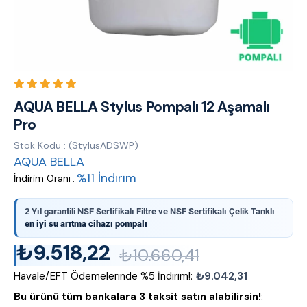
AQUA BELLA Stylus Pompalı 12 Aşamalı
Pro
Stok Kodu
(StylusADSWP)
AQUA BELLA
%
11
İndirim
İndirim Oranı
:
2 Yıl garantili NSF Sertifikalı Filtre ve NSF Sertifikalı Çelik Tanklı
en iyi su arıtma cihazı pompalı
₺9.518,22
₺10.660,41
Havale/EFT Ödemelerinde %5 İndirim!
:
₺9.042,31
Bu ürünü tüm bankalara 3 taksit satın alabilirsin!
: