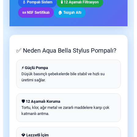
💧 Pompalı Sistem
🧪 12 Aşamalı Filtrasyon
📜 NSF Sertifikalı
🏠 Tezgah Altı
✅ Neden Aqua Bella Stylus Pompalı?
⚡ Güçlü Pompa
Düşük basınçlı şebekelerde bile stabil ve hızlı su
üretimi sağlar.
🛡️ 12 Aşamalı Koruma
Tortu, klor, ağır metal ve zararlı maddelere karşı çok
katmanlı arıtma.
💎 Lezzetli İçim