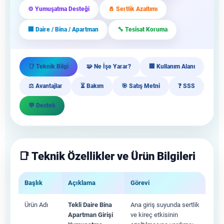
⚙️ Yumuşatma Desteği
🧂 Sertlik Azaltımı
🏢 Daire / Bina / Apartman
🔧 Tesisat Koruma
📑 Teknik Bilgi
🧩 Ne İşe Yarar?
🏢 Kullanım Alanı
⚖️ Avantajlar
⏳ Bakım
🎯 Satış Metni
❓ SSS
💬 Destek
📑 Teknik Özellikler ve Ürün Bilgileri
Başlık
Açıklama
Görevi
Ürün Adı
Tekli Daire Bina
Ana giriş suyunda sertlik
Apartman Girişi
ve kireç etkisinin