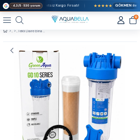
★★★★★
lışverişlerde Ücretsiz Kargo Fırsatı!
GÖKMEN ile
· 4,3/5 · 530 yorum
0
Tekli Daire Bina Apartman Girişi Yumuşatma Reçine Filtre Sistemi