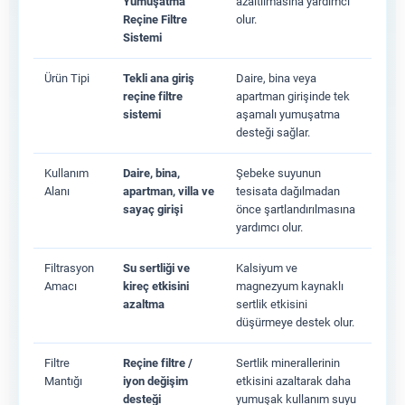
Yumuşatma
azaltılmasına yardımcı
Reçine Filtre
olur.
Sistemi
Ürün Tipi
Tekli ana giriş
Daire, bina veya
reçine filtre
apartman girişinde tek
sistemi
aşamalı yumuşatma
desteği sağlar.
Kullanım
Daire, bina,
Şebeke suyunun
Alanı
apartman, villa ve
tesisata dağılmadan
sayaç girişi
önce şartlandırılmasına
yardımcı olur.
Filtrasyon
Su sertliği ve
Kalsiyum ve
Amacı
kireç etkisini
magnezyum kaynaklı
azaltma
sertlik etkisini
düşürmeye destek olur.
Filtre
Reçine filtre /
Sertlik minerallerinin
Mantığı
iyon değişim
etkisini azaltarak daha
desteği
yumuşak kullanım suyu