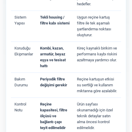
hedefler.
Sistem
Tekli housing /
Uygun reçine kartuş
Yapısı
filtre kabı sistemi
filtre ile tek aşamalı
şartlandırma noktası
oluşturur.
Koruduğu
Kombi, kazan,
Kireç kaynaklı birikim ve
Ekipmanlar
armatür, beyaz
performans kaybı riskini
eşya ve tesisat
azaltmaya yardımcı olur.
hattı
Bakım
Periyodik filtre
Reçine kartuşun etkisi
Durumu
değişimi gerekir
su sertliği ve kullanım
miktarına göre azalabilir.
Kontrol
Reçine
Ürün sayfası
Notu
kapasitesi, filtre
okunamadığı için özel
ölçüsü ve
teknik detaylar satın
bağlantı çapı
alma öncesi kontrol
teyit edilmelidir
edilmelidir.