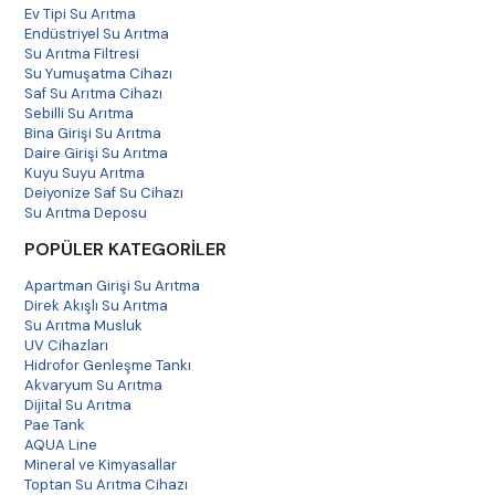
Ev Tipi Su Arıtma
Endüstriyel Su Arıtma
Su Arıtma Filtresi
Su Yumuşatma Cihazı
Saf Su Arıtma Cihazı
Sebilli Su Arıtma
Bina Girişi Su Arıtma
Daire Girişi Su Arıtma
Kuyu Suyu Arıtma
Deiyonize Saf Su Cihazı
Su Arıtma Deposu
POPÜLER KATEGORİLER
Apartman Girişi Su Arıtma
Direk Akışlı Su Arıtma
Su Arıtma Musluk
UV Cihazları
Hidrofor Genleşme Tankı
Akvaryum Su Arıtma
Dijital Su Arıtma
Pae Tank
AQUA Line
Mineral ve Kimyasallar
Toptan Su Arıtma Cihazı