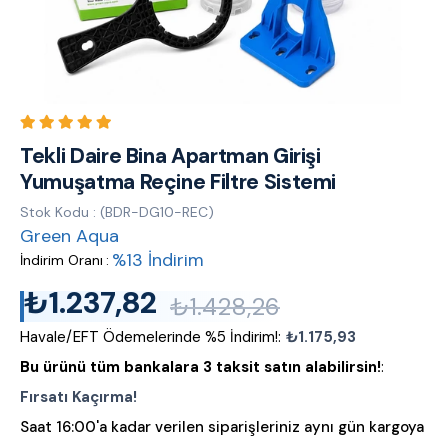
Tekli Daire Bina Apartman Girişi
Yumuşatma Reçine Filtre Sistemi
Stok Kodu
(BDR-DG10-REC)
Green Aqua
%
13
İndirim
İndirim Oranı
:
₺1.237,82
₺1.428,26
Havale/EFT Ödemelerinde %5 İndirim!
:
₺1.175,93
Bu ürünü tüm bankalara 3 taksit satın alabilirsin!
:
Fırsatı Kaçırma!
Saat 16:00'a kadar verilen siparişleriniz aynı gün kargoya