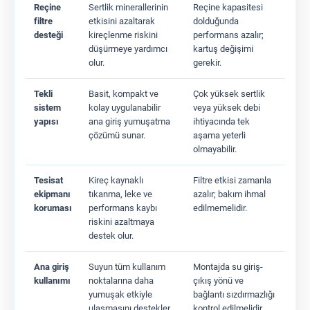
Reçine
Sertlik minerallerinin
Reçine kapasitesi
filtre
etkisini azaltarak
dolduğunda
desteği
kireçlenme riskini
performans azalır;
düşürmeye yardımcı
kartuş değişimi
olur.
gerekir.
Tekli
Basit, kompakt ve
Çok yüksek sertlik
sistem
kolay uygulanabilir
veya yüksek debi
yapısı
ana giriş yumuşatma
ihtiyacında tek
çözümü sunar.
aşama yeterli
olmayabilir.
Tesisat
Kireç kaynaklı
Filtre etkisi zamanla
ekipmanı
tıkanma, leke ve
azalır; bakım ihmal
koruması
performans kaybı
edilmemelidir.
riskini azaltmaya
destek olur.
Ana giriş
Suyun tüm kullanım
Montajda su giriş-
kullanımı
noktalarına daha
çıkış yönü ve
yumuşak etkiyle
bağlantı sızdırmazlığı
ulaşmasını destekler.
kontrol edilmelidir.